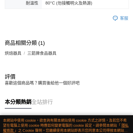
耐溫性
80°C (勿接觸明火及熱源)
客服
商品相關分類 (1)
烘焙器具
三箭牌食品器具
評價
喜歡這個商品嗎？購買後給他一個好評吧
本分類熱銷
全站排行
本網站中使用 cookie，欲查詢有關本網站使用 cookie 方式之詳情，及若您不希
熱門標籤
望在電腦上使用 cookie 時應如何變更電腦的 cookie 設定，請參閱本網站「
隱私
權條款
」之 Cookie 聲明。您繼續使用本網站即表示您同意本公司得按本網站使