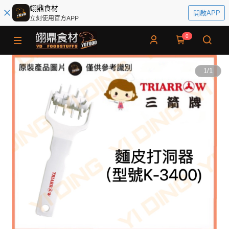
翊鼎食材
開啟APP
立刻使用官方APP
0
1
/
1