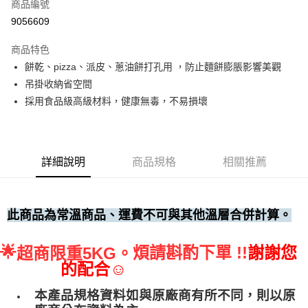
商品編號
• 付款後全家取貨
9056609
每筆NT$60，滿NT$699(含以上)免運費
商品特色
• 付款後7-11取貨
餅乾、pizza、派皮、蔥油餅打孔用 ，防止麵餅膨脹影響美觀
每筆NT$60，滿NT$699(含以上)免運費
吊掛收納省空間
(請點開選項勾選)
採用食品級高級材料，健康無毒，不易損壞
每筆NT$250
詳細說明
商品規格
相關推薦
此商品為常溫商品、運費不可與其他溫層合併計算。
🌟
煩請斟酌下單 !!
謝謝您
超商限重5KG。
的配合☺
本產品規格資料如與原廠商有所不同，則以原