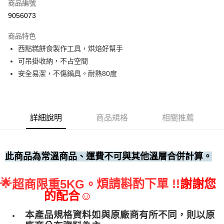
商品編號
• 付款後全家取貨
9056073
每筆NT$60，滿NT$699(含以上)免運費
商品特色
• 付款後7-11取貨
西點糕餅食製作工具，烘焙好幫手
每筆NT$60，滿NT$699(含以上)免運費
可吊掛收納，不占空間
(請點開選項勾選)
安全易潔，不傷鍋具。耐熱80度
每筆NT$250
詳細說明
商品規格
相關推薦
此商品為常溫商品、運費不可與其他溫層合併計算。
🌟
煩請斟酌下單 !!
謝謝您
超商限重5KG。
的配合☺
本產品規格資料如與原廠商有所不同，則以原