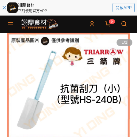
翊鼎食材
開啟APP
立刻使用官方APP
0
1
/
1