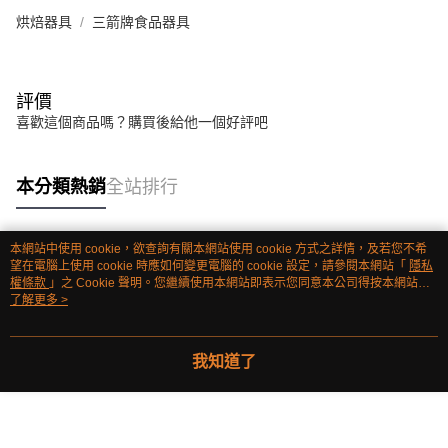
烘焙器具
三箭牌食品器具
評價
喜歡這個商品嗎？購買後給他一個好評吧
本分類熱銷
全站排行
本網站中使用 cookie，欲查詢有關本網站使用 cookie 方式之詳情，及若您不希
熱門標籤
望在電腦上使用 cookie 時應如何變更電腦的 cookie 設定，請參閱本網站「
隱私
權條款
」之 Cookie 聲明。您繼續使用本網站即表示您同意本公司得按本網站使
用條款之 Cookie 聲明使用 cookie。
了解更多 >
我知道了