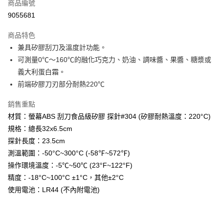
商品編號
• 付款後全家取貨
9055681
每筆NT$60，滿NT$699(含以上)免運費
商品特色
• 付款後7-11取貨
兼具矽膠刮刀及溫度計功能。
每筆NT$60，滿NT$699(含以上)免運費
可測量0℃～160℃的融化巧克力、奶油、調味醬、果醬、糖漿或
(請點開選項勾選)
義大利蛋白霜。
每筆NT$250
前端矽膠刀刃部分耐熱220℃
銷售重點
材質：螢幕ABS 刮刀食品級矽膠 探針#304 (矽膠耐熱溫度：220°C)
規格：總長32x6.5cm
探針長度：23.5cm
測溫範圍：-50°C~300°C (-58℉~572℉)
操作環境溫度：-5℃~50℃ (23°F~122°F)
精度：-18°C~100°C ±1°C，其他±2°C
使用電池：LR44 (不內附電池)