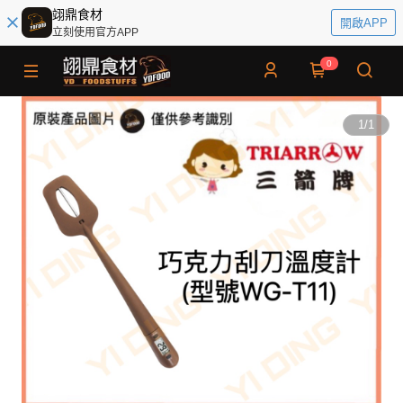
翊鼎食材
開啟APP
立刻使用官方APP
0
1
/
1