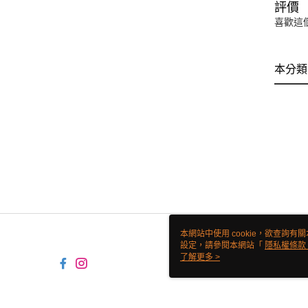
評價
喜歡這
本分類
本網站中使用 cookie，欲查詢有關
設定，請參閱本網站「
隱私權條款
使用 cookie。
了解更多 >