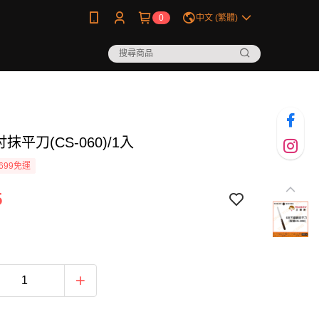
0
中文 (繁體)
抹平刀(CS-060)/1入
699免運
5