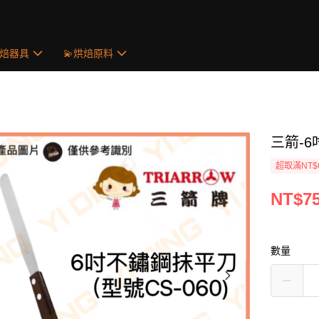
烘焙器具
💫烘焙原料
三箭-6吋
超取滿NT$
NT$7
數量