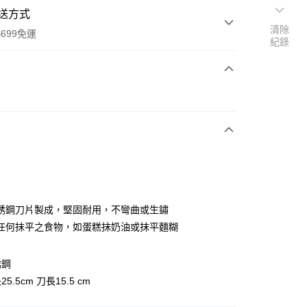
送方式
清除
699免運
紀錄
次付款
全家取貨
0，滿NT$699(含以上)免運費
銹鋼刀片製成，堅固耐用，不彎曲或生鏽
任何抹平之食物，如蛋糕抹奶油或抹平麵糊
-11取貨
0，滿NT$699(含以上)免運費
銹鋼
項勾選)
.5cm 刀長15.5 cm
50