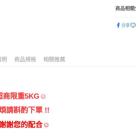
商品相關分
烘焙器具
分享
說明
商品規格
相關推薦
超商限重5KG☺
請斟酌下單 !!
     謝謝您的配合☺