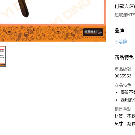
付款與運
超取滿NT$
付款方式
品牌
信用卡一
三箭牌
Apple Pay
商品特色
商品編號
運送方式
9055553
• 付款後
商品特色
每筆NT$6
優質不
適用於
• 付款後7
銷售重點
每筆NT$6
材質：不
(請點開選
尺寸：總長25
每筆NT$2