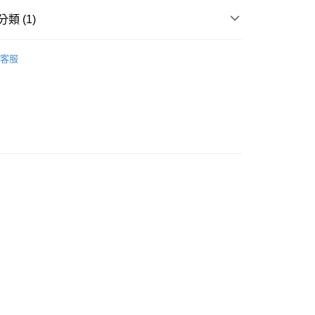
類 (1)
三箭牌食品器具
客服