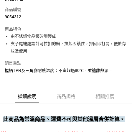
運送方式
商品編號
• 付款後全家取貨
9054312
每筆NT$60，滿NT$699(含以上)免運費
商品特色
• 付款後7-11取貨
由不銹鋼食品級矽膠製成
每筆NT$60，滿NT$699(含以上)免運費
夾子尾端處設計可拉扣的鎖，拉起即鎖住，押回即打開，便於存
(請點開選項勾選)
放及使用
每筆NT$250
銷售重點
握柄TPR及三角腳耐熱溫度：不宜超過80℃，並遠離熱源。
詳細說明
商品規格
相關推薦
此商品為常溫商品、運費不可與其他溫層合併計算。