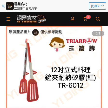
翊鼎食材
開啟APP
立刻使用官方APP
0
1
/
1