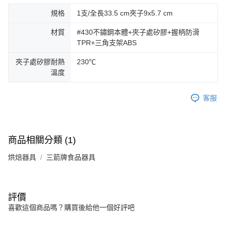
規格
1支/全長33.5 cm夾子9x5.7 cm
材質
#430不鏽鋼本體+夾子處矽膠+握柄防滑
TPR+三角支架ABS
夾子處矽膠耐熱
230℃
溫度
客服
商品相關分類 (1)
烘焙器具
三箭牌食品器具
評價
喜歡這個商品嗎？購買後給他一個好評吧