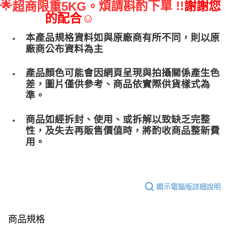
🌟
煩請斟酌下單 !!
謝謝您
超商限重5KG。
的配合☺
本產品規格資料如與原廠商有所不同，則以原
廠商公布資料為主
產品顏色可能會因網頁呈現與拍攝關係產生色
差，圖片僅供參考、商品依實際供貨樣式為
準。
商品如經拆封、使用、或拆解以致缺乏完整
性，及失去再販售價值時，將酌收商品整﻿新費
用。
顯示電腦版詳細說明
商品規格