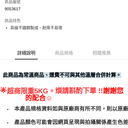
商品編號
• 付款後全家取貨
9053617
每筆NT$60，滿NT$699(含以上)免運費
商品特色
• 付款後7-11取貨
高級不鏽鋼製成，耐摔不易壞
每筆NT$60，滿NT$699(含以上)免運費
(請點開選項勾選)
每筆NT$250
詳細說明
商品規格
相關推薦
此商品為常溫商品、運費不可與其他溫層合併計算。
🌟
煩請斟酌下單 !!
謝謝您
超商限重5KG。
的配合☺
本產品規格資料如與原廠商有所不同，則以原
產品顏色可能會因網頁呈現與拍攝關係產生色