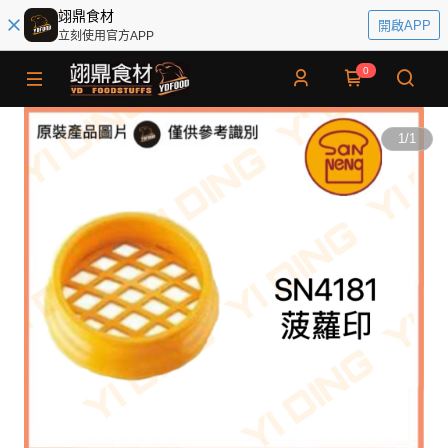
翊鼎食材
開啟APP
立刻使用官方APP
0
1
/
1