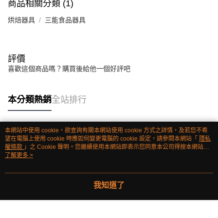
商品相關分類 (1)
烘焙器具
三能食品器具
評價
喜歡這個商品嗎？購買後給他一個好評吧
本分類熱銷
全站排行
本網站中使用 cookie，欲查詢有關本網站使用 cookie 方式之詳情，及若您不希
熱門標籤
望在電腦上使用 cookie 時應如何變更電腦的 cookie 設定，請參閱本網站「
隱私
權條款
」之 Cookie 聲明。您繼續使用本網站即表示您同意本公司得按本網站使
用條款之 Cookie 聲明使用 cookie。
了解更多 >
我知道了