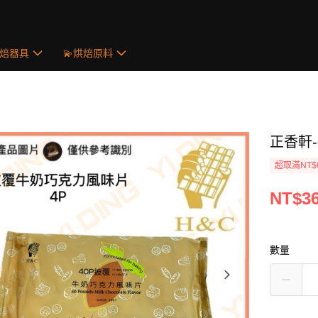
烘焙器具
💫烘焙原料
正香軒-
超取滿NT$
NT$3
數量