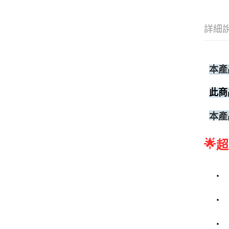
詳細
本產
此商
本產
🌟
超