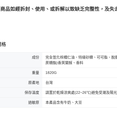
商品如經拆封、使用、或拆解以致缺乏完整性，及失去
規格
成份
完全氫化棕櫚仁油、特級砂糖、可可脂、脫
蔗糖酯)香莢蘭醛、香料
重量
1820G
原產地
台灣
保存溫度
請置於乾燥涼爽處(22~26℃)避免受潮及陽
過敏原
本產品含有牛奶、大豆