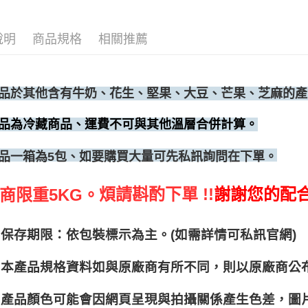
說明
商品規格
相關推薦
品於其他含有牛奶、花生、堅果、大豆、芒果、芝麻的產
品為冷藏商品、運費不可與其他溫層合併計算。
、如要購買大量可先私訊詢問在下單。
品一箱為5包
煩請斟酌下單 !!
謝謝您的配
商限重5KG。
保存期限：依包裝標示為主。(如需詳情可私訊官網)
本產品規格資料如與原廠商有所不同，則以原廠商公
產品顏色可能會因網頁呈現與拍攝關係產生色差，圖