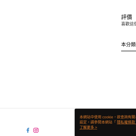
評價
喜歡這
本分類
本網站中使用 cookie，欲查詢有關
設定，請參閱本網站「
隱私權條款
使用 cookie。
了解更多 >