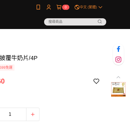
0
中文 (繁體)
披覆牛奶片/4P
699免運
60