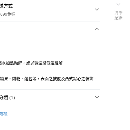
送方式
清除
699免運
紀錄
次付款
: 隔水加熱融解，或以微波爐低溫融解
用於糖果、餅乾、麵包等，表面之披覆及西式點心之裝飾。
全家取貨
0，滿NT$699(含以上)免運費
類 (1)
-11取貨
0，滿NT$699(含以上)免運費
巧克力專區(冷藏)
客服
項勾選)
50