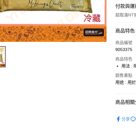
付款與運
超取滿NT$
付款方式
商品特色
信用卡一
商品編號
9053375
Apple Pay
商品特色
用法 
運送方式
銷售重點
用途 : 
• 付款後
每筆NT$6
商品相關分
• 付款後7
每筆NT$6
烘焙原料
分享
(請點開選
每筆NT$2