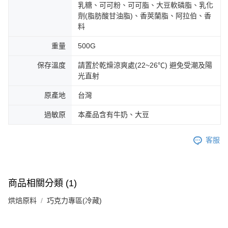
乳糖、可可粉、可可脂、大豆軟磷脂、乳化
劑(脂肪酸甘油脂)、香莢蘭脂、阿拉伯、香
料
重量
500G
保存溫度
請置於乾燥涼爽處(22~26℃) 避免受潮及陽
光直射
原產地
台灣
過敏原
本產品含有牛奶、大豆
客服
商品相關分類 (1)
烘焙原料
巧克力專區(冷藏)