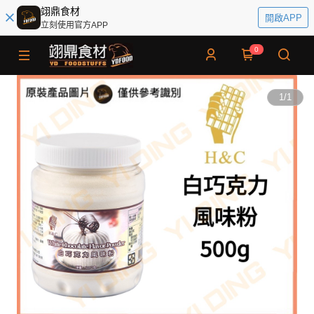
翊鼎食材
開啟APP
立刻使用官方APP
0
1
/
1