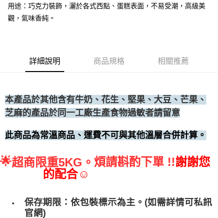
用途：巧克力裝飾，灑於各式西點、蛋糕表面，不易受潮，高級美
• 付款後全家取貨
觀，氣味香純。
每筆NT$60，滿NT$699(含以上)免運費
• 付款後7-11取貨
每筆NT$60，滿NT$699(含以上)免運費
詳細說明
商品規格
相關推薦
(請點開選項勾選)
每筆NT$250
本產品於其他含有牛奶、花生、堅果、大豆、芒果、
芝麻的產品於同一工廠生產食物過敏者請留意
此商品為常溫商品、運費不可與其他溫層合併計算。
🌟
煩請斟酌下單 !!
謝謝您
超商限重5KG。
的配合☺
保存期限：依包裝標示為主。(如需詳情可私訊
官網)