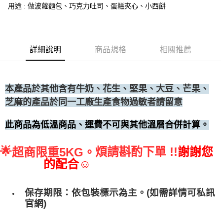
用途 : 做波蘿麵包、巧克力吐司、蛋糕夾心、小西餅
• 付款後全家取貨
每筆NT$60，滿NT$699(含以上)免運費
• 付款後7-11取貨
詳細說明
商品規格
相關推薦
每筆NT$60，滿NT$699(含以上)免運費
(請點開選項勾選)
每筆NT$250
本產品於其他含有牛奶、花生、堅果、大豆、芒果、
芝麻的產品於同一工廠生產食物過敏者請留意
此商品為低溫商品、運費不可與其他溫層合併計算。
🌟
煩請斟酌下單 !!
謝謝您
超商限重5KG。
的配合☺
保存期限：依包裝標示為主。(如需詳情可私訊
官網)