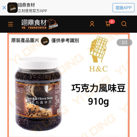
翊鼎食材
開啟APP
立刻使用官方APP
0
1
/
1