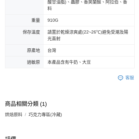
酸甘油脂)、蟲膠、香莢蘭醛、阿拉伯、香
料
重量
910G
保存溫度
請置於乾燥涼爽處(22~26℃)避免受潮及陽
光直射
原產地
台灣
過敏原
本產品含有牛奶、大豆
客服
商品相關分類 (1)
烘焙原料
巧克力專區(冷藏)