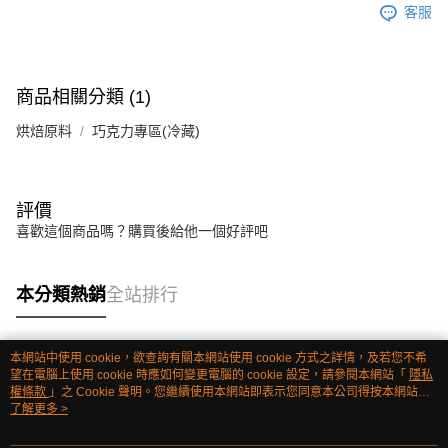
客服
商品相關分類 (1)
烘焙原料
巧克力專區(冷藏)
評價
喜歡這個商品嗎？購買後給他一個好評吧
本分類熱銷
全站排行
本網站中使用 cookie，欲查詢有關本網站使用 cookie 方式之詳情，及若您不希
熱門標籤
望在電腦上使用 cookie 時應如何變更電腦的 cookie 設定，請參閱本網站「
隱私
權條款
」之 Cookie 聲明。您繼續使用本網站即表示您同意本公司得按本網站使
用條款之 Cookie 聲明使用 cookie。
了解更多 >