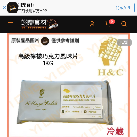
翊鼎食材
開啟APP
立刻使用官方APP
0
1
/
1