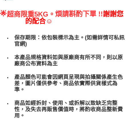
🌟
煩請斟酌下單 !!
謝謝您
超商限重5KG。
的配合☺
保存期限：依包裝標示為主。(如需詳情可私訊
官網)
本產品規格資料如與原廠商有所不同，則以原
廠商公布資料為主
產品顏色可能會因網頁呈現與拍攝關係產生色
差，圖片僅供參考、商品依實際供貨樣式為
準。
商品如經拆封、使用、或拆解以致缺乏完整
性，及失去再販售價值時，將酌收商品整﻿新費
用。