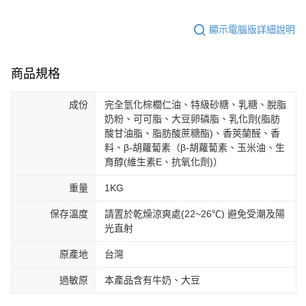
顯示電腦版詳細說明
商品規格
成份
完全氫化棕櫚仁油、特級砂糖、乳糖、脫脂
奶粉、可可脂、大豆卵磷脂、乳化劑(脂肪
酸甘油脂、脂肪酸蔗糖酯)、香莢蘭醛、香
料、β-胡蘿蔔素（β-胡蘿蔔素、玉米油、生
育醇(維生素E、抗氧化劑)）
重量
1KG
保存溫度
請置於乾燥涼爽處(22~26℃) 避免受潮及陽
光直射
原產地
台灣
過敏原
本產品含有牛奶、大豆