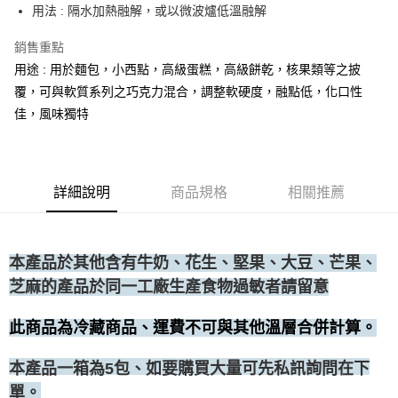
用法 : 隔水加熱融解，或以微波爐低溫融解
• 付款後全家取貨
每筆NT$60，滿NT$699(含以上)免運費
銷售重點
用途 : 用於麵包，小西點，高級蛋糕，高級餅乾，核果類等之披
• 付款後7-11取貨
覆，可與軟質系列之巧克力混合，調整軟硬度，融點低，化口性
每筆NT$60，滿NT$699(含以上)免運費
佳，風味獨特
(請點開選項勾選)
每筆NT$250
詳細說明
商品規格
相關推薦
本產品於其他含有牛奶、花生、堅果、大豆、芒果、
芝麻的產品於同一工廠生產食物過敏者請留意
此商品為冷藏商品、運費不可與其他溫層合併計算。
、如要購買大量可先私訊詢問在下
本產品一箱為5包
單。