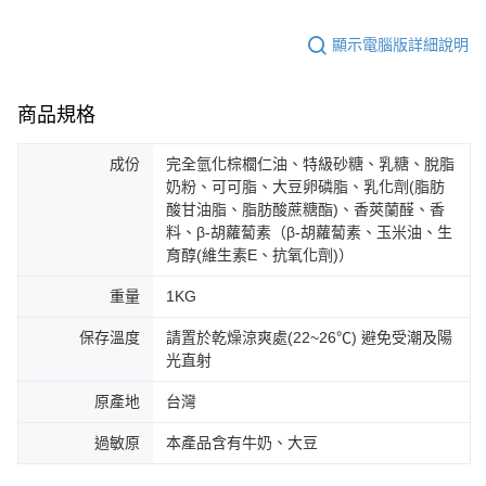
顯示電腦版詳細說明
商品規格
成份
完全氫化棕櫚仁油、特級砂糖、乳糖、脫脂
奶粉、可可脂、大豆卵磷脂、乳化劑(脂肪
酸甘油脂、脂肪酸蔗糖酯)、香莢蘭醛、香
料、β-胡蘿蔔素（β-胡蘿蔔素、玉米油、生
育醇(維生素E、抗氧化劑)）
重量
1KG
保存溫度
請置於乾燥涼爽處(22~26℃) 避免受潮及陽
光直射
原產地
台灣
過敏原
本產品含有牛奶、大豆