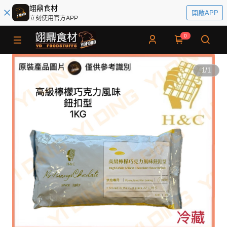
翊鼎食材
開啟APP
立刻使用官方APP
0
1
/
1