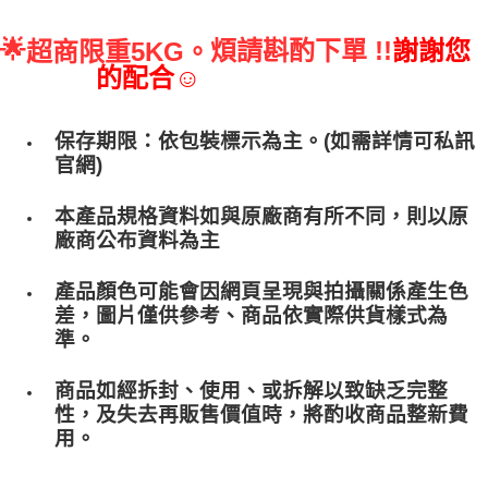
🌟
煩請斟酌下單 !!
謝謝您
超商限重5KG。
的配合☺
保存期限：依包裝標示為主。(如需詳情可私訊
官網)
本產品規格資料如與原廠商有所不同，則以原
廠商公布資料為主
產品顏色可能會因網頁呈現與拍攝關係產生色
差，圖片僅供參考、商品依實際供貨樣式為
準。
商品如經拆封、使用、或拆解以致缺乏完整
性，及失去再販售價值時，將酌收商品整﻿新費
用。