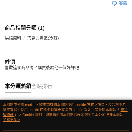
客服
商品相關分類 (1)
烘焙原料
巧克力專區(冷藏)
評價
喜歡這個商品嗎？購買後給他一個好評吧
本分類熱銷
全站排行
本網站中使用 cookie，欲查詢有關本網站使用 cookie 方式之詳情，及若您不希
熱門標籤
望在電腦上使用 cookie 時應如何變更電腦的 cookie 設定，請參閱本網站「
隱私
權條款
」之 Cookie 聲明。您繼續使用本網站即表示您同意本公司得按本網站使
用條款之 Cookie 聲明使用 cookie。
了解更多 >