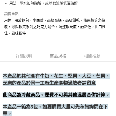
用法 : 隔水加熱融解，或以微波爐低溫融解
• 付款後全家取貨
每筆NT$60，滿NT$699(含以上)免運費
銷售重點
用途 : 用於麵包，小西點，高級蛋糕，高級餅乾，核果類等之披
• 付款後7-11取貨
覆，可與軟質系列之巧克力混合，調整軟硬度，融點低，化口性
每筆NT$60，滿NT$699(含以上)免運費
佳，風味獨特
(請點開選項勾選)
每筆NT$250
詳細說明
商品規格
相關推薦
本產品於其他含有牛奶、花生、堅果、大豆、芒果、
芝麻的產品於同一工廠生產食物過敏者請留意
此商品為冷藏商品、運費不可與其他溫層合併計算。
、如要購買大量可先私訊詢問在下
本產品一箱為5包
單。