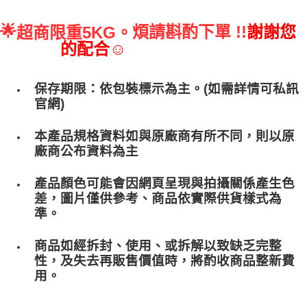
🌟
煩請斟酌下單 !!
謝謝您
超商限重5KG。
的配合☺
保存期限：依包裝標示為主。(如需詳情可私訊
官網)
本產品規格資料如與原廠商有所不同，則以原
廠商公布資料為主
產品顏色可能會因網頁呈現與拍攝關係產生色
差，圖片僅供參考、商品依實際供貨樣式為
準。
商品如經拆封、使用、或拆解以致缺乏完整
性，及失去再販售價值時，將酌收商品整﻿新費
用。