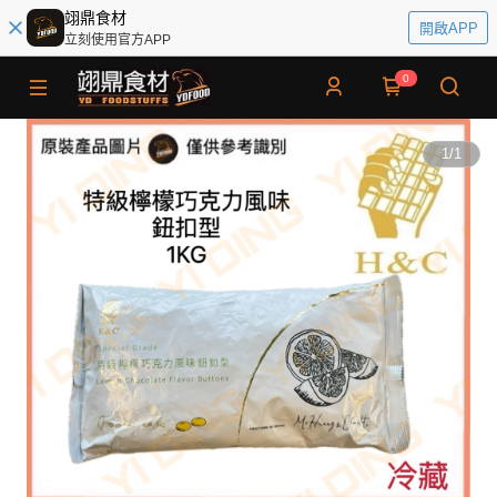
翊鼎食材
開啟APP
立刻使用官方APP
0
1
/
1