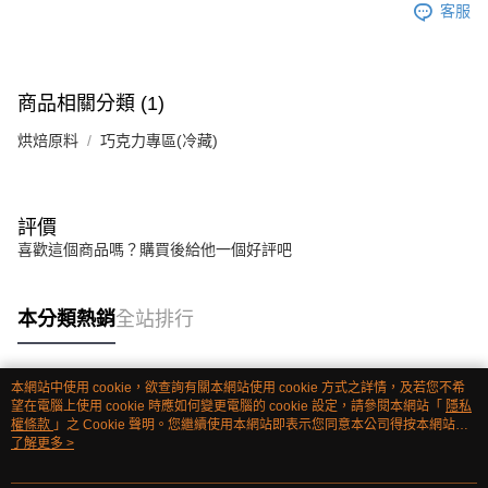
客服
商品相關分類 (1)
烘焙原料
巧克力專區(冷藏)
評價
喜歡這個商品嗎？購買後給他一個好評吧
本分類熱銷
全站排行
本網站中使用 cookie，欲查詢有關本網站使用 cookie 方式之詳情，及若您不希
熱門標籤
望在電腦上使用 cookie 時應如何變更電腦的 cookie 設定，請參閱本網站「
隱私
權條款
」之 Cookie 聲明。您繼續使用本網站即表示您同意本公司得按本網站使
用條款之 Cookie 聲明使用 cookie。
了解更多 >