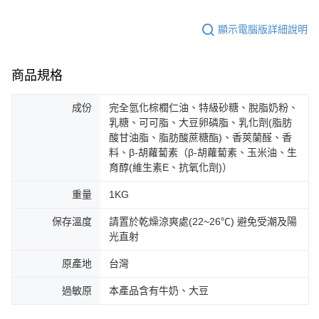
顯示電腦版詳細說明
商品規格
成份
完全氫化棕櫚仁油、特級砂糖、脫脂奶粉、
乳糖、可可脂、大豆卵磷脂、乳化劑(脂肪
酸甘油脂、脂肪酸蔗糖酯)、香莢蘭醛、香
料、β-胡蘿蔔素（β-胡蘿蔔素、玉米油、生
育醇(維生素E、抗氧化劑)）
重量
1KG
保存溫度
請置於乾燥涼爽處(22~26℃) 避免受潮及陽
光直射
原產地
台灣
過敏原
本產品含有牛奶、大豆