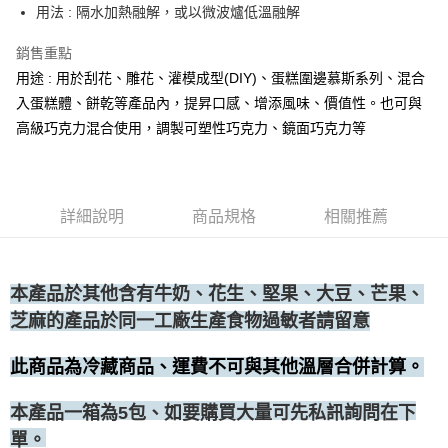
用法 : 隔水加熱融解，或以微波爐低溫融解
• 付款後全家取貨
每筆NT$60，滿NT$699(含以上)免運費
銷售重點
用途 : 用於刮花、雕花、灌模成型(DIY)、蛋糕圍邊慕斯系列、混合
• 付款後7-11取貨
入蛋糕體、餅乾等產品內，提昇口感、增添風味、價值性。也可與
每筆NT$60，滿NT$699(含以上)免運費
高級巧克力混合使用，調製可塑性巧克力、鏡面巧克力等
(請點開選項勾選)
每筆NT$250
詳細說明
商品規格
相關推薦
本產品於其他含有牛奶、花生、堅果、大豆、芒果、
芝麻的產品於同一工廠生產食物過敏者請留意
此商品為冷藏商品、運費不可與其他溫層合併計算。
、如要購買大量可先私訊詢問在下
本產品一箱為5包
單。