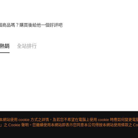
個商品嗎？購買後給他一個好評吧
熱銷
全站排行
本網站使用 cookie 方式之詳情，及若您不希望在電腦上使用 cookie 時應如何變更電腦的
」之 Cookie 聲明。您繼續使用本網站即表示您同意本公司得按本網站使用條款之 Coo
關於我們
客服資訊
品牌故事
購物說明