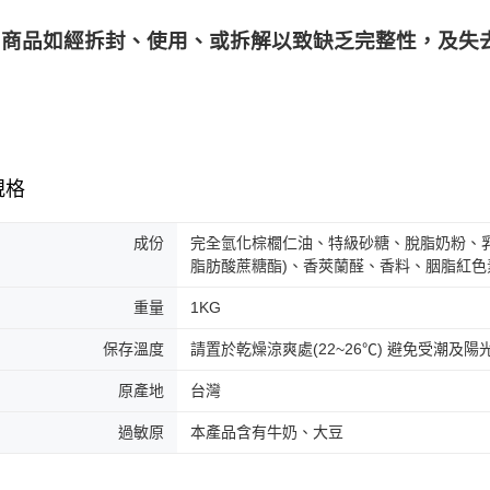
商品如經拆封、使用、或拆解以致缺乏完整性，及失去
規格
成份
完全氫化棕櫚仁油、特級砂糖、脫脂奶粉、
脂肪酸蔗糖酯)、香莢蘭醛、香料、胭脂紅
重量
1KG
保存溫度
請置於乾燥涼爽處(22~26℃) 避免受潮及陽
原產地
台灣
過敏原
本產品含有牛奶、大豆