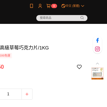
0
中文 (繁體)
-高級草莓巧克力片/1KG
699免運
50