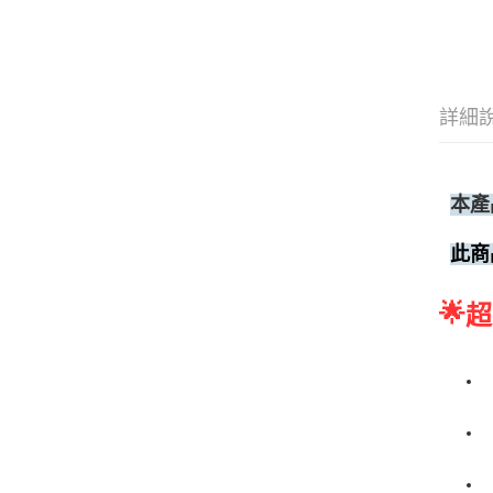
詳細
本產
此商
🌟
超