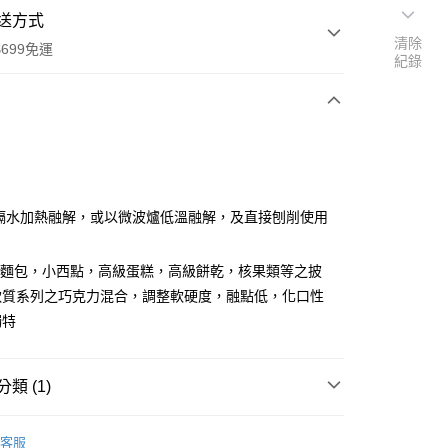
送方式
清除
699免運
紀錄
次付款
: 隔水加熱融解，或以微波爐低溫融解，及直接刨削使用
用於麵包，小西點，高級蛋糕，高級餅乾，核果類等之披
全家取貨
軟質系列之巧克力混合，調整軟硬度，融點低，化口性
0，滿NT$699(含以上)免運費
獨特
-11取貨
0，滿NT$699(含以上)免運費
類 (1)
項勾選)
巧克力專區(冷藏)
50
客服