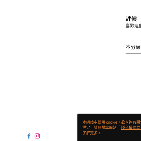
評價
喜歡這
本分類
本網站中使用 cookie，欲查詢有關
設定，請參閱本網站「
隱私權條款
使用 cookie。
了解更多 >