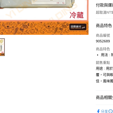
付款與運
超取滿NT$
付款方式
商品特色
信用卡一
商品編號
9052689
Apple Pay
商品特色
用法 
運送方式
銷售重點
用途 : 
• 付款後
覆，可與
每筆NT$6
佳，風味
• 付款後7
每筆NT$6
商品相關分
(請點開選
烘焙原料
每筆NT$2
分享