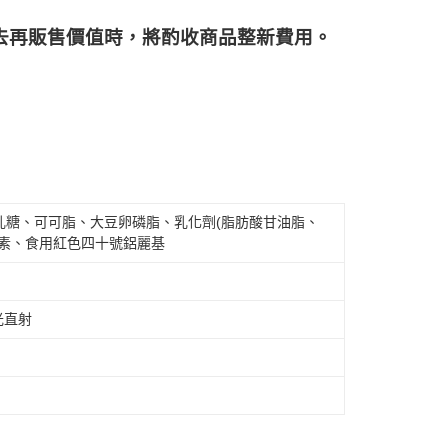
再販售價值時，將酌收商品整﻿新費用。
乳糖、可可脂、大豆卵磷脂、乳化劑(脂肪酸甘油脂、
色素、食用紅色四十號鋁麗基
光直射