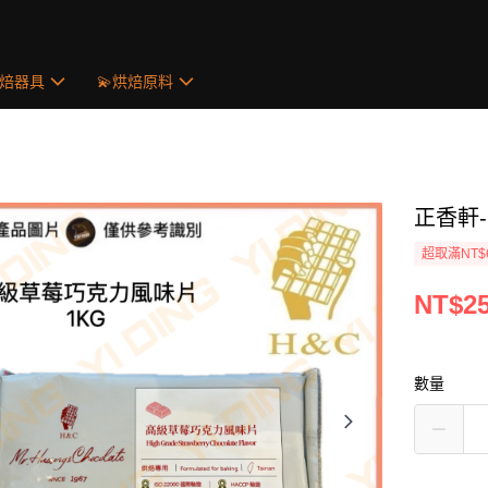
烘焙器具
💫烘焙原料
正香軒
超取滿NT$
NT$2
數量