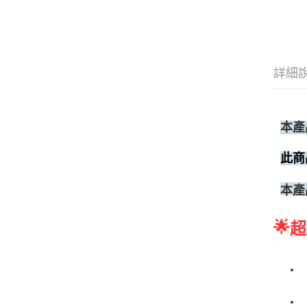
詳細
本產
此商
本產
🌟
超