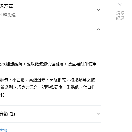
送方式
清除
699免運
紀錄
次付款
: 隔水加熱融解，或以微波爐低溫融解，及直接刨削使用
用於麵包，小西點，高級蛋糕，高級餅乾，核果類等之披
全家取貨
軟質系列之巧克力混合，調整軟硬度，融點低，化口性
0，滿NT$699(含以上)免運費
獨特
-11取貨
0，滿NT$699(含以上)免運費
類 (1)
項勾選)
巧克力專區(冷藏)
50
客服