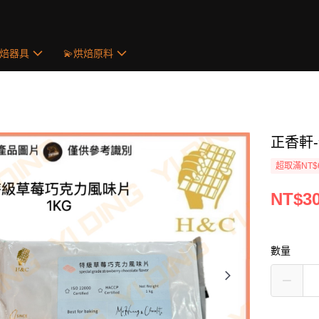
烘焙器具
💫烘焙原料
正香軒
超取滿NT$
NT$3
數量