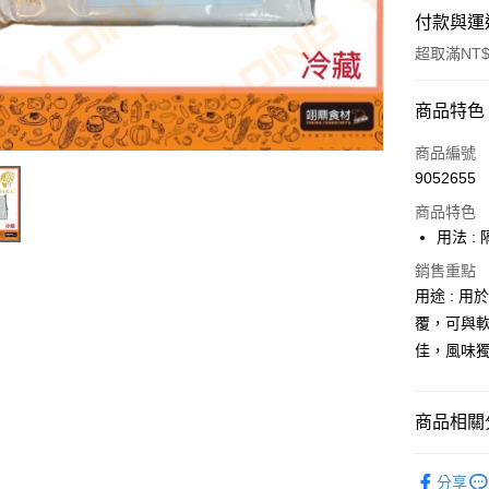
付款與運
超取滿NT$
付款方式
商品特色
信用卡一
商品編號
9052655
Apple Pay
商品特色
用法 
運送方式
銷售重點
用途 : 
• 付款後
覆，可與
每筆NT$6
佳，風味
• 付款後7
每筆NT$6
商品相關分
(請點開選
烘焙原料
每筆NT$2
分享