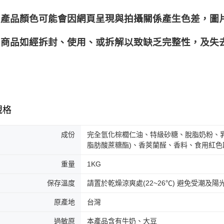
產品顏色可能會因網頁呈現與拍攝關係產生色差，圖
商品如經拆封、使用、或拆解以致缺乏完整性，及失去
規格
成份
完全氫化棕櫚仁油、特級砂糖、脫脂奶粉、
脂肪酸蔗糖酯)、香莢蘭醛、香料、食用紅
重量
1KG
保存溫度
請置於乾燥涼爽處(22~26℃) 避免受潮及陽
原產地
台灣
過敏原
本產品含有牛奶、大豆