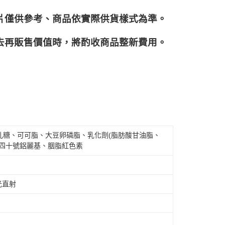
片僅供參考、商品依實際供貨樣式為準。
再販售價值時，將酌收商品整﻿新費用。
乳糖、可可脂、大豆卵磷脂、乳化劑(脂肪酸甘油脂、
色四十號鋁麗基、胭脂紅色素
光直射