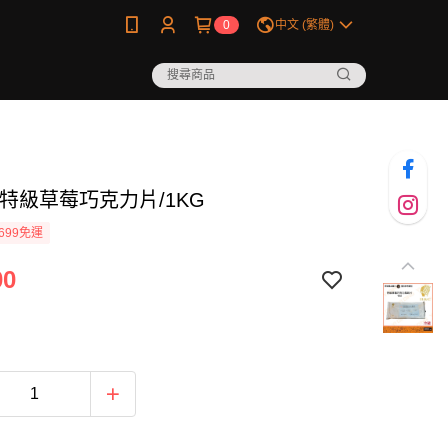
0
中文 (繁體)
-特級草莓巧克力片/1KG
699免運
00