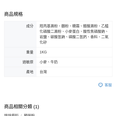
商品規格
成分
羥丙基澱粉、麵粉、糖霜、醋酸澱粉、乙醯
化磷酸二澱粉、小麥蛋白、酸性焦磷酸鈉、
岩鹽、碳酸氫鈉、磷酸二氫鈣、香料、二氧
化矽
重量
1KG
過敏原
小麥、牛奶
產地
台灣
客服
商品相關分類 (1)
烘焙原料
預拌粉