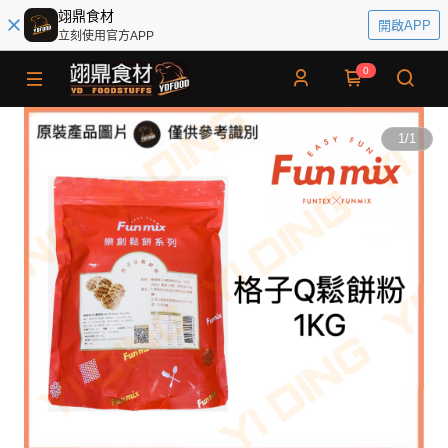
翊鼎食材
開啟APP
立刻使用官方APP
0
1
/
1