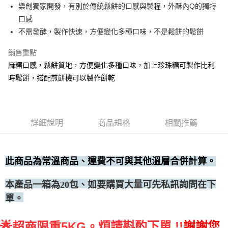
樂創獨家開發，有別於傳統鬆餅的口感與製程，外酥內Q的獨特
• 付款後全家取貨
口感
每筆NT$60，滿NT$699(含以上)免運費
不需發酵，製作快速，方便變化多種口味，不是鬆餅的鬆餅
• 付款後7-11取貨
銷售重點
每筆NT$60，滿NT$699(含以上)免運費
麻糬口感，鬆餅質地，方便變化多種口味，加上珍珠糖可製作比利
(請點開選項勾選)
時鬆餅，搭配煎餅機可以製作餅乾
每筆NT$250
詳細說明
商品規格
相關推薦
此商品為常溫商品、運費不可與其他溫層合併計算。
、如要購買大量可先私訊詢問在下
本
產品一箱為20包
單。
🌟
煩請斟酌下單 !!
謝謝您
超商限重5KG。