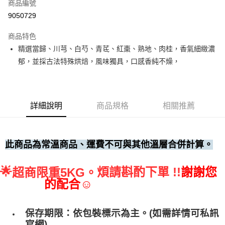
商品編號
• 付款後全家取貨
9050729
每筆NT$60，滿NT$699(含以上)免運費
商品特色
• 付款後7-11取貨
精選當歸、川芎、白芍、青茋、紅棗、熟地、肉桂，香氣細緻濃
每筆NT$60，滿NT$699(含以上)免運費
郁，並採古法特殊烘焙，風味獨具，口感香純不燥，
(請點開選項勾選)
每筆NT$250
詳細說明
商品規格
相關推薦
此商品為常溫商品、運費不可與其他溫層合併計算。
🌟
煩請斟酌下單 !!
謝謝您
超商限重5KG。
的配合☺
保存期限：依包裝標示為主。(如需詳情可私訊
官網)