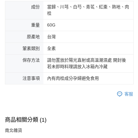
成份
當歸、川芎、白芍、青茋、紅棗、熟地、肉
桂
重量
60G
原產地
台灣
葷素類別
全素
保存方法
請勿置放於陽光直射或高溫潮濕處 開封後
若未即時料理請放入冰箱內冷藏
注意事項
內有肉桂成分孕婦避免食用
客服
商品相關分類 (1)
南北雜貨