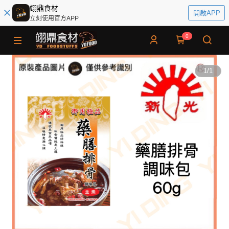
翊鼎食材
開啟APP
立刻使用官方APP
0
1
/
1