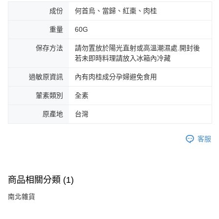
成份
何首烏、當歸、紅棗、肉桂
重量
60G
保存方法
請勿置放於陽光直射或高溫潮濕處.開封後
若未即時料理請放入冰箱內冷藏
過敏原資訊
內有肉桂成分孕婦避免食用
葷素類別
全素
原產地
台灣
客服
商品相關分類 (1)
南北雜貨