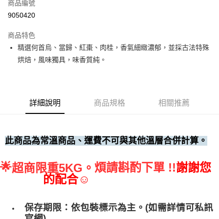
商品編號
• 付款後全家取貨
9050420
每筆NT$60，滿NT$699(含以上)免運費
商品特色
• 付款後7-11取貨
精選何首烏、當歸、紅棗、肉桂，香氣細緻濃郁，並採古法特殊
每筆NT$60，滿NT$699(含以上)免運費
烘焙，風味獨具，味香質純。
(請點開選項勾選)
每筆NT$250
詳細說明
商品規格
相關推薦
此商品為常溫商品、運費不可與其他溫層合併計算。
🌟
煩請斟酌下單 !!
謝謝您
超商限重5KG。
的配合☺
保存期限：依包裝標示為主。(如需詳情可私訊
官網)