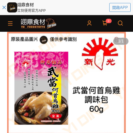
翊鼎食材
開啟APP
立刻使用官方APP
0
1
/
1