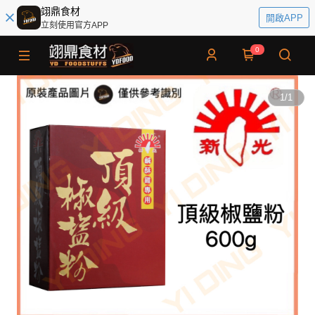
翊鼎食材
開啟APP
立刻使用官方APP
0
1
/
1