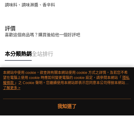
調味料、調味淋醬、香辛料
評價
喜歡這個商品嗎？購買後給他一個好評吧
本分類熱銷
全站排行
本網站中使用 cookie，欲查詢有關本網站使用 cookie 方式之詳情，及若您不希
熱門標籤
望在電腦上使用 cookie 時應如何變更電腦的 cookie 設定，請參閱本網站「
隱私
權條款
」之 Cookie 聲明。您繼續使用本網站即表示您同意本公司得按本網站使
用條款之 Cookie 聲明使用 cookie。
了解更多 >
我知道了