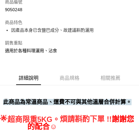
商品編號
• 付款後全家取貨
9050248
每筆NT$60，滿NT$699(含以上)免運費
商品特色
• 付款後7-11取貨
因產品本身已含鹽巴成分、故建議斟酌灑用
每筆NT$60，滿NT$699(含以上)免運費
銷售重點
(請點開選項勾選)
適用於各種料理灑用、沾食
每筆NT$250
詳細說明
商品規格
相關推薦
此商品為常溫商品、運費不可與其他溫層合併計算。
🌟
煩請斟酌下單 !!
謝謝您
超商限重5KG。
的配合☺