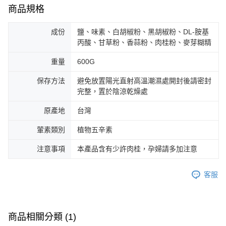
商品規格
成份
鹽、味素、白胡椒粉、黑胡椒粉、DL-胺基
丙酸、甘草粉、香蒜粉、肉桂粉、麥芽糊精
重量
600G
保存方法
避免放置陽光直射高溫潮濕處開封後請密封
完整，置於陰涼乾燥處
原產地
台灣
葷素類別
植物五辛素
注意事項
本產品含有少許肉桂，孕婦請多加注意
客服
商品相關分類 (1)