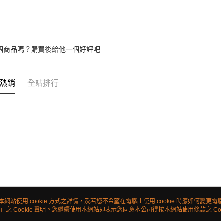
個商品嗎？購買後給他一個好評吧
熱銷
全站排行
本網站使用 cookie 方式之詳情，及若您不希望在電腦上使用 cookie 時應如何變更電腦的
」之 Cookie 聲明。您繼續使用本網站即表示您同意本公司得按本網站使用條款之 Coo
關於我們
客服資訊