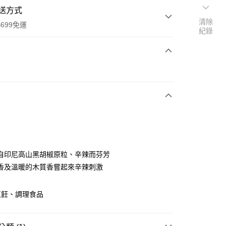
送方式
清除
699免運
紀錄
次付款
全家取貨
0，滿NT$699(含以上)免運費
自印尼高山黑胡椒原粒、辛辣而芬芳
香及溫暖的木質香嘗起來辛辣刺激
-11取貨
0，滿NT$699(含以上)免運費
烹飪、調理食品
項勾選)
50