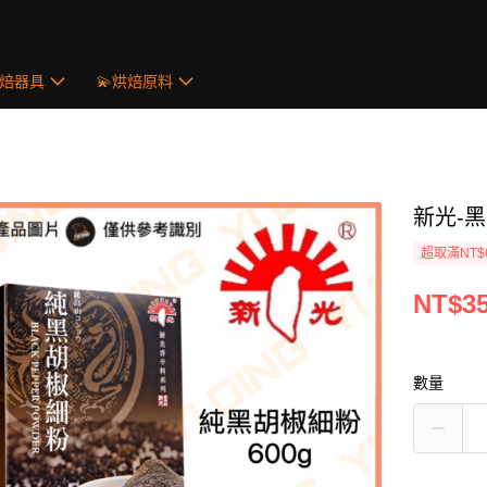
烘焙器具
💫烘焙原料
新光-黑
超取滿NT$
NT$3
數量