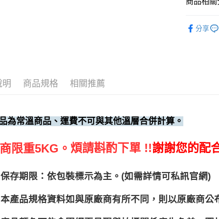
商品相關分
調味料、
分享
說明
商品規格
相關推薦
品為常溫商品、運費不可與其他溫層合併計算。
煩請斟酌下單 !!
謝謝您的配
商限重5KG。
保存期限：依包裝標示為主。(如需詳情可私訊官網)
本產品規格資料如與原廠商有所不同，則以原廠商公