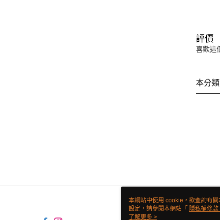
評價
喜歡這
本分類
本網站中使用 cookie，欲查詢有關
設定，請參閱本網站「
隱私權條款
使用 cookie。
了解更多 >