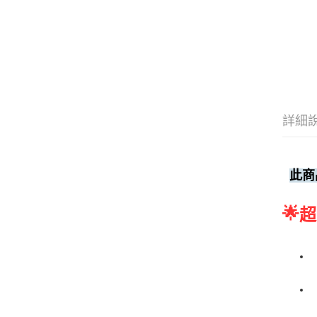
詳細
此商
🌟
超