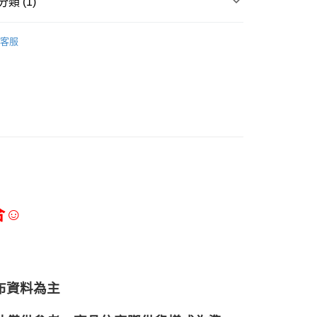
類 (1)
調味淋醬、香辛料
客服
合☺
布資料為主