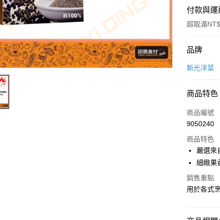
付款與運
超取滿NT$
付款方式
品牌
信用卡一
新光洋菜
Apple Pay
商品特色
商品編號
運送方式
9050240
• 付款後
商品特色
每筆NT$6
嚴選來
細緻果
• 付款後7
銷售重點
每筆NT$6
用於各式
(請點開選
每筆NT$2