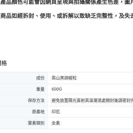
產品顏色可能會因網頁呈現與拍攝關係產生色差，圖
商品如經拆封、使用、或拆解以致缺乏完整性，及失去
規格
成份
高山黑胡椒粒
重量
600G
保存方法
避免放置陽光直射高溫潮濕處開封後請密封
原產地
印尼
葷素類別
全素