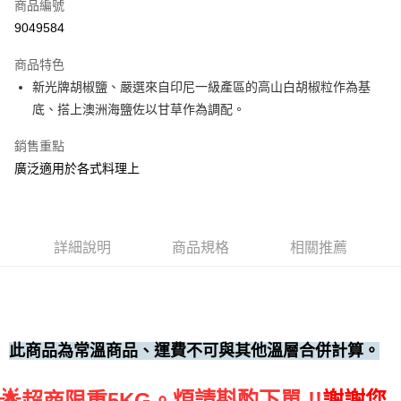
商品編號
• 付款後全家取貨
9049584
每筆NT$60，滿NT$699(含以上)免運費
商品特色
• 付款後7-11取貨
新光牌胡椒鹽、嚴選來自印尼一級產區的高山白胡椒粒作為基
每筆NT$60，滿NT$699(含以上)免運費
底、搭上澳洲海鹽佐以甘草作為調配。
(請點開選項勾選)
銷售重點
每筆NT$250
廣泛適用於各式料理上
詳細說明
商品規格
相關推薦
此商品為常溫商品、運費不可與其他溫層合併計算。
🌟
煩請斟酌下單 !!
謝謝您
超商限重5KG。