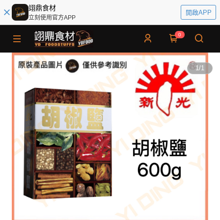
翊鼎食材
開啟APP
立刻使用官方APP
0
1
/
1