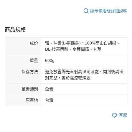
顯示電腦版詳細說明
商品規格
成份
鹽、味素(L-麩酸鈉)、100%高山白胡椒、
DL-胺基丙酸、麥芽糊精、甘草
重量
600g
保存方法
避免放置陽光直射高溫潮濕處、開封後請密
封完整，置於陰涼乾燥處
葷素類別
全素
原產地
台灣
客服