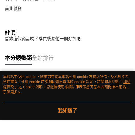
南北雜貨
評價
喜歡這個商品嗎？購買後給他一個好評吧
本分類熱銷
全站排行
本網站中使用 cookie，欲查詢有關本網站使用 cookie 方式之詳情，及若您不希
熱門標籤
望在電腦上使用 cookie 時應如何變更電腦的 cookie 設定，請參閱本網站「
隱私
權條款
」之 Cookie 聲明。您繼續使用本網站即表示您同意本公司得按本網站使
用條款之 Cookie 聲明使用 cookie。
了解更多 >
我知道了