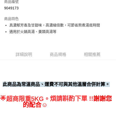
商品編號
• 付款後全家取貨
9049173
每筆NT$60，滿NT$699(含以上)免運費
商品特色
• 付款後7-11取貨
具濃郁芳香及甘甜味，高濃縮倍數，可節省熬煮湯底時間
每筆NT$60，滿NT$699(含以上)免運費
適用於火鍋高湯、羹類高湯等
(請點開選項勾選)
每筆NT$250
詳細說明
商品規格
相關推薦
此商品為常溫商品、運費不可與其他溫層合併計算。
🌟
煩請斟酌下單 !!
謝謝您
超商限重5KG。
的配合☺