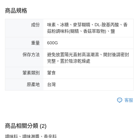
商品規格
成份
味素、冰糖、麥芽糊精、DL-胺基丙酸、香
菇粉調味料(糊精、香菇萃取物)、鹽
重量
600G
保存方法
避免放置陽光直射高溫潮濕、開封後請密封
完整，置於陰涼乾燥處
葷素類別
葷食
原產地
台灣
客服
商品相關分類 (2)
調味料、調味淋醬、香辛料