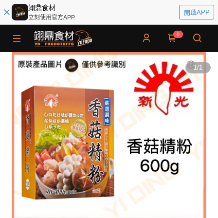
翊鼎食材
開啟APP
立刻使用官方APP
0
1
/
1