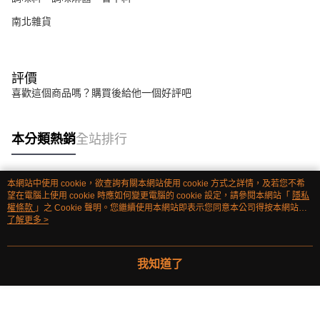
南北雜貨
評價
喜歡這個商品嗎？購買後給他一個好評吧
本分類熱銷
全站排行
本網站中使用 cookie，欲查詢有關本網站使用 cookie 方式之詳情，及若您不希
熱門標籤
望在電腦上使用 cookie 時應如何變更電腦的 cookie 設定，請參閱本網站「
隱私
權條款
」之 Cookie 聲明。您繼續使用本網站即表示您同意本公司得按本網站使
用條款之 Cookie 聲明使用 cookie。
了解更多 >
我知道了