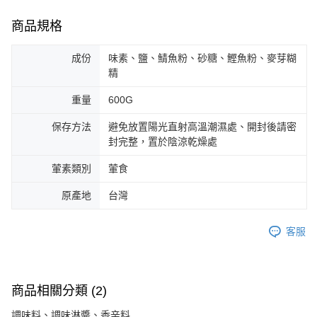
商品規格
成份
味素、鹽、鯖魚粉、砂糖、鰹魚粉、麥芽糊
精
重量
600G
保存方法
避免放置陽光直射高溫潮濕處、開封後請密
封完整，置於陰涼乾燥處
葷素類別
葷食
原產地
台灣
客服
商品相關分類 (2)
調味料、調味淋醬、香辛料