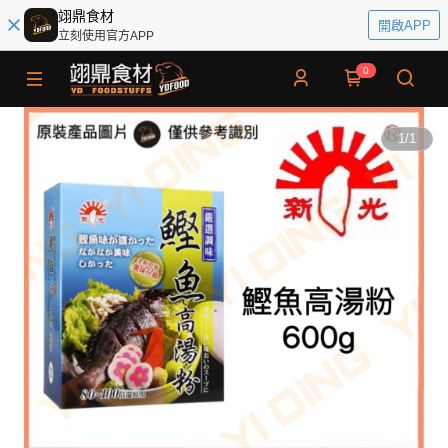
翊鼎食材
開啟APP
立刻使用官方APP
0
1
/
1