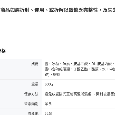
商品如經拆封、使用、或拆解以致缺乏完整性，及失去
規格
成份
鹽、冰糖、味素、胺基乙酸、DL-胺基丙酸
素E)含硫雜環類、丁酸乙酯、酸類、水、中鍊
鈉)、蝦粉
重量
600g
保存方法
避免放置陽光直射高溫潮濕處 、開封後請密
葷素類別
葷食
原產地
台灣