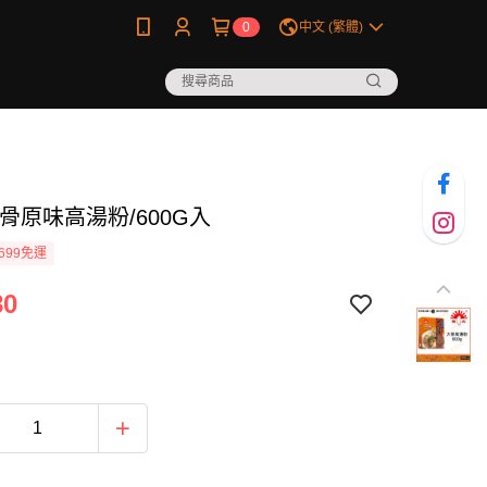
0
中文 (繁體)
骨原味高湯粉/600G入
699免運
80