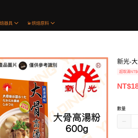
烘焙器具
💫烘焙原料
新光-大
超取滿NT$
NT$1
數量