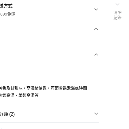
送方式
清除
699免運
紀錄
次付款
全家取貨
0，滿NT$699(含以上)免運費
芳香及甘甜味，高濃縮倍數，可節省熬煮湯底時間
火鍋高湯、羹類高湯等
-11取貨
0，滿NT$699(含以上)免運費
類 (2)
項勾選)
50
調味淋醬、香辛料