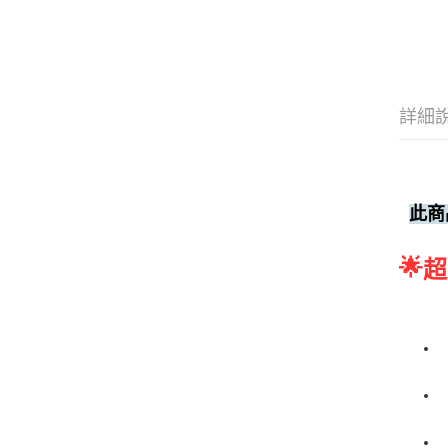
詳細
此商
🌟
超