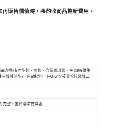
再販售價值時，將酌收商品整﻿新費用。
、豬肉香料(內酯類、喃類、含氣雜環類、生育醇(維生
三酸甘油酯)、白胡椒粉、I+G(5'次黃嘌吟核磷酸二
封完整，置於陰涼乾燥處