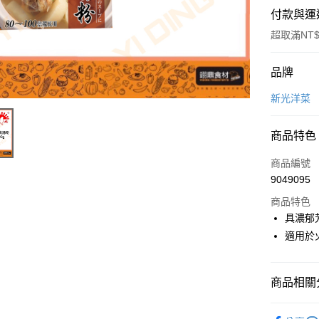
付款與運
超取滿NT$
付款方式
品牌
信用卡一
新光洋菜
Apple Pay
商品特色
商品編號
運送方式
9049095
• 付款後
商品特色
每筆NT$6
具濃郁
適用於
• 付款後7
每筆NT$6
商品相關分
(請點開選
每筆NT$2
調味料、