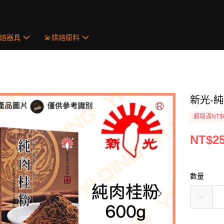
烘焙器具
💫烘焙原料
新光-純
超取滿NT$
NT$2
數量