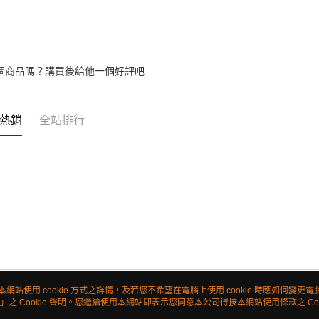
個商品嗎？購買後給他一個好評吧
熱銷
全站排行
本網站使用 cookie 方式之詳情，及若您不希望在電腦上使用 cookie 時應如何變更電腦的
」之 Cookie 聲明。您繼續使用本網站即表示您同意本公司得按本網站使用條款之 Coo
關於我們
客服資訊