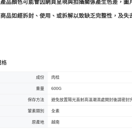
產品顏色可能會因網頁呈現與拍攝關係產生色差，圖
商品如經拆封、使用、或拆解以致缺乏完整性，及失去
規格
成份
肉桂
重量
600G
保存方法
避免放置陽光直射高溫潮濕處開封後請密封
葷素類別
全素
原產地
越南