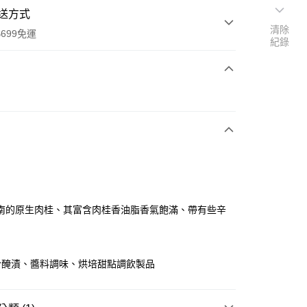
送方式
清除
699免運
紀錄
次付款
全家取貨
0，滿NT$699(含以上)免運費
南的原生肉桂、其富含肉桂香油脂香氣飽滿、帶有些辛
-11取貨
0，滿NT$699(含以上)免運費
於醃漬、醬料調味、烘培甜點調飲製品
項勾選)
50