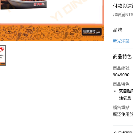
付款與運
超取滿NT$
付款方式
品牌
信用卡一
新光洋菜
Apple Pay
商品特色
商品編號
運送方式
9049090
• 付款後
商品特色
每筆NT$6
來自越
辣氣息
• 付款後7
銷售重點
每筆NT$6
廣泛使用
(請點開選
每筆NT$2