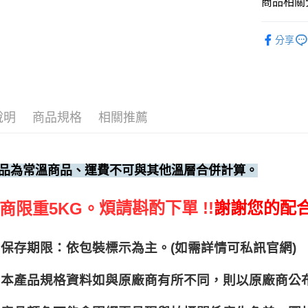
商品相關分
調味料、
分享
說明
商品規格
相關推薦
品為常溫商品、運費不可與其他溫層合併計算。
煩請斟酌下單 !!
謝謝您的配
商限重5KG。
保存期限：依包裝標示為主。(如需詳情可私訊官網)
本產品規格資料如與原廠商有所不同，則以原廠商公