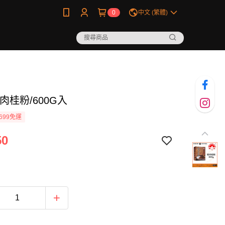
0
中文 (繁體)
肉桂粉/600G入
699免運
50