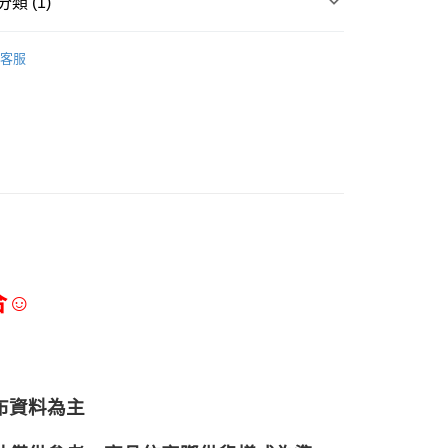
類 (1)
調味淋醬、香辛料
客服
合☺
布資料為主