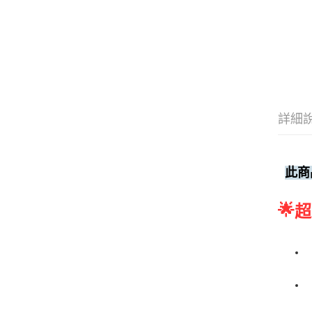
詳細
此商
🌟
超