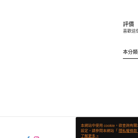
評價
喜歡這
本分類
本網站中使用 cookie，欲查詢有關
設定，請參閱本網站「
隱私權條款
使用 cookie。
了解更多 >