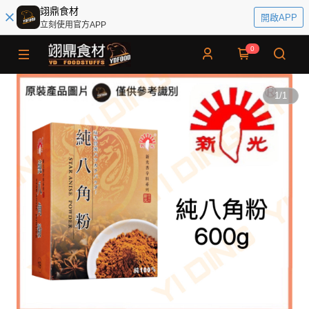
翊鼎食材
開啟APP
立刻使用官方APP
0
1
/
1