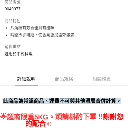
商品編號
• 付款後全家取貨
9049077
每筆NT$60，滿NT$699(含以上)免運費
商品特色
• 付款後7-11取貨
八角粒有芳香也具有甜味
每筆NT$60，滿NT$699(含以上)免運費
瞬間冷卻研磨，使香氣更加濃郁飽滿
(請點開選項勾選)
銷售重點
每筆NT$250
適用於中式料理
詳細說明
商品規格
相關推薦
此商品為常溫商品、運費不可與其他溫層合併計算。
🌟
煩請斟酌下單 !!
謝謝您
超商限重5KG。
的配合☺