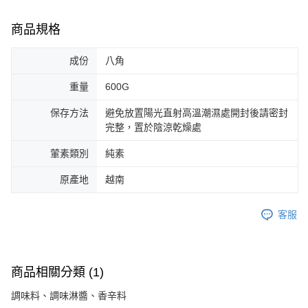
商品規格
成份
八角
重量
600G
保存方法
避免放置陽光直射高溫潮濕處開封後請密封
完整，置於陰涼乾燥處
葷素類別
純素
原產地
越南
客服
商品相關分類 (1)
調味料、調味淋醬、香辛料