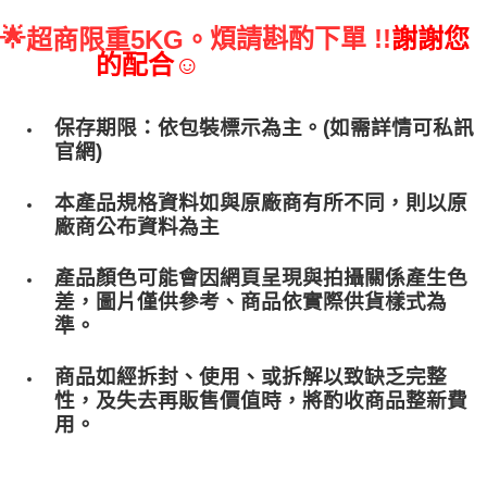
🌟
煩請斟酌下單 !!
謝謝您
超商限重5KG。
的配合☺
保存期限：依包裝標示為主。(如需詳情可私訊
官網)
本產品規格資料如與原廠商有所不同，則以原
廠商公布資料為主
產品顏色可能會因網頁呈現與拍攝關係產生色
差，圖片僅供參考、商品依實際供貨樣式為
準。
商品如經拆封、使用、或拆解以致缺乏完整
性，及失去再販售價值時，將酌收商品整﻿新費
用。