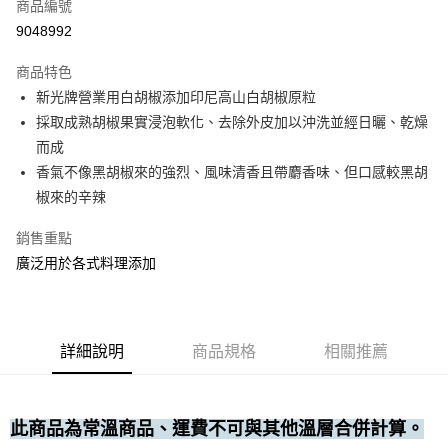
商品編號
• 付款後全家取貨
9048992
每筆NT$60，滿NT$699(含以上)免運費
商品特色
• 付款後7-11取貨
新光牌營業用白胡椒添加印尼高山白胡椒原粒
每筆NT$60，滿NT$699(含以上)免運費
採取成熟胡椒果實浸泡軟化、去除外皮加以沖洗並經日曬、乾燥
(請點開選項勾選)
而成
每筆NT$250
香氣不像黑胡椒來的強烈、風味清香且帶麝香味、但口感較黑胡
椒來的辛辣
銷售重點
廣泛用於各式料理添加
詳細說明
商品規格
相關推薦
此商品為常溫商品、運費不可與其他溫層合併計算。