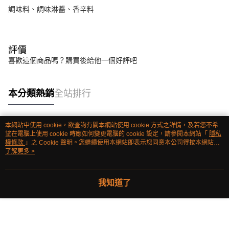
調味料、調味淋醬、香辛料
評價
喜歡這個商品嗎？購買後給他一個好評吧
本分類熱銷
全站排行
本網站中使用 cookie，欲查詢有關本網站使用 cookie 方式之詳情，及若您不希
熱門標籤
望在電腦上使用 cookie 時應如何變更電腦的 cookie 設定，請參閱本網站「
隱私
權條款
」之 Cookie 聲明。您繼續使用本網站即表示您同意本公司得按本網站使
用條款之 Cookie 聲明使用 cookie。
了解更多 >
我知道了