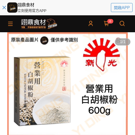
翊鼎食材
開啟APP
立刻使用官方APP
0
1
/
1