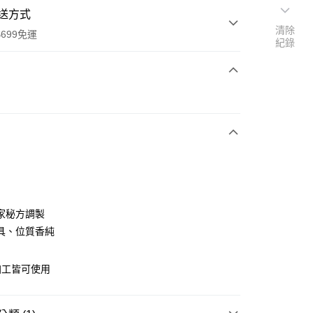
送方式
清除
699免運
紀錄
次付款
全家取貨
0，滿NT$699(含以上)免運費
家秘方調製
具、位質香純
-11取貨
0，滿NT$699(含以上)免運費
加工皆可使用
項勾選)
50