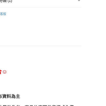
類 (1)
調味淋醬、香辛料
客服
合☺
布資料為主