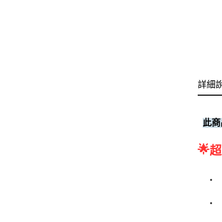
詳細
此商
🌟
超