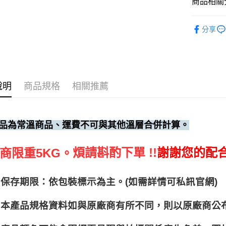
商品相關分
調味料、
分享
說明
商品規格
相關推薦
品為常溫商品、運費不可與其他溫層合併計算。
煩請斟酌下單 !!
謝謝您的配
商限重5KG。
保存期限：依包裝標示為主。(如需詳情可私訊官網)
本產品規格資料如與原廠商有所不同，則以原廠商公