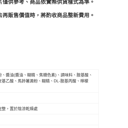
片僅供參考、商品依實際供貨樣式為準。
再販售價值時，將酌收商品整﻿新費用。
、醬油(醬油、糊精、焦糖色素)、調味料、胺基酸、
基乙酸、馬鈴薯澱粉、糊精、DL-胺基丙酸、檸檬
完整，置於陰涼乾燥處