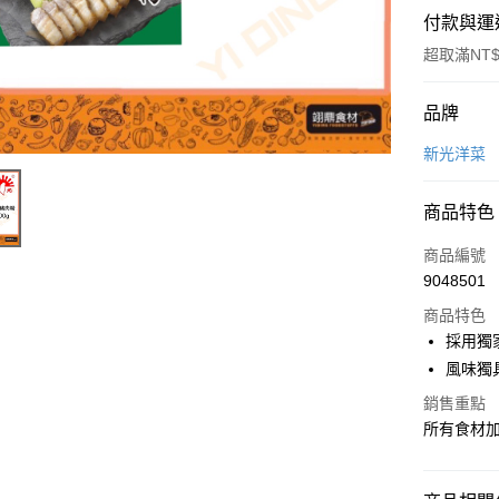
付款與運
超取滿NT$
付款方式
品牌
信用卡一
新光洋菜
Apple Pay
商品特色
商品編號
運送方式
9048501
• 付款後
商品特色
每筆NT$6
採用獨
風味獨
• 付款後7
銷售重點
每筆NT$6
所有食材
(請點開選
每筆NT$2