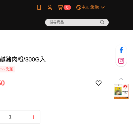
0
中文 (繁體)
鹹豬肉粉/300G入
699免運
50