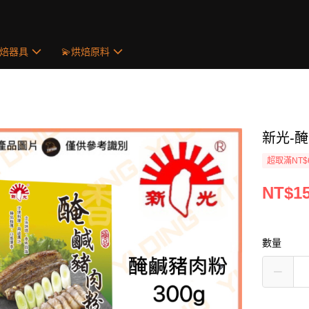
烘焙器具
💫烘焙原料
新光-醃
超取滿NT$
NT$1
數量