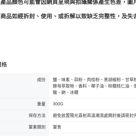
產品顏色可能會因網頁呈現與拍攝關係產生色差，圖
商品如經拆封、使用、或拆解以致缺乏完整性，及失去
規格
成份
鹽、味素、蒜粉、肉桂粉、黑胡椒粉、甘草粉
酵母萃取物、香料、椰子油、棕櫚核仁油、安
酸、鈉、冰糖
重量
300G
保存方法
避免放置陽光直射高溫潮濕處開封後請密封
葷素類別
葷食