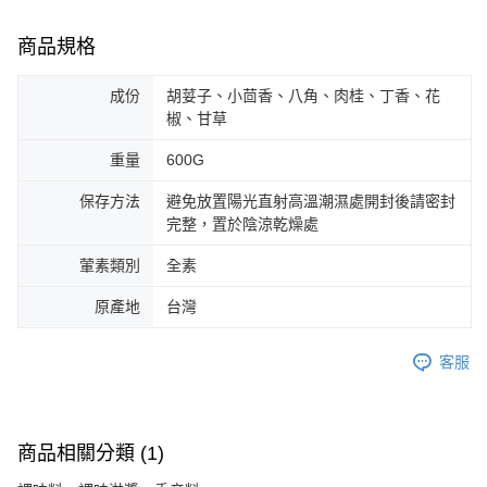
商品規格
成份
胡荽子、小茴香、八角、肉桂、丁香、花
椒、甘草
重量
600G
保存方法
避免放置陽光直射高溫潮濕處開封後請密封
完整，置於陰涼乾燥處
葷素類別
全素
原產地
台灣
客服
商品相關分類 (1)