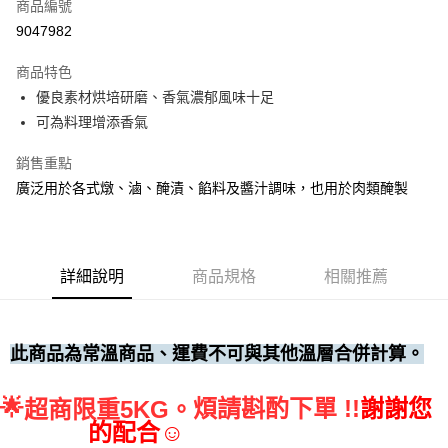
商品編號
• 付款後全家取貨
9047982
每筆NT$60，滿NT$699(含以上)免運費
商品特色
• 付款後7-11取貨
優良素材烘培研磨、香氣濃郁風味十足
每筆NT$60，滿NT$699(含以上)免運費
可為料理增添香氣
(請點開選項勾選)
銷售重點
每筆NT$250
廣泛用於各式燉、滷、醃漬、餡料及醬汁調味，也用於肉類醃製
詳細說明
商品規格
相關推薦
此商品為常溫商品、運費不可與其他溫層合併計算。
🌟
煩請斟酌下單 !!
謝謝您
超商限重5KG。
的配合☺