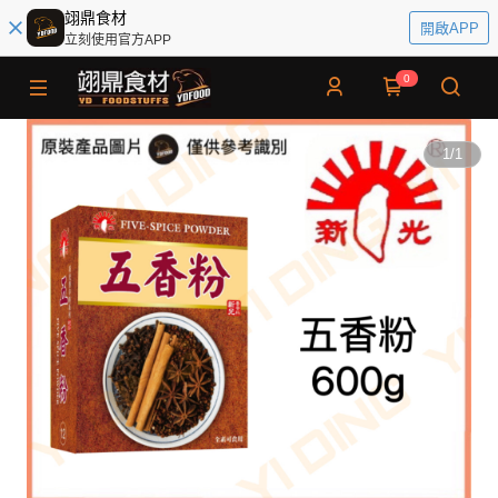
翊鼎食材
開啟APP
立刻使用官方APP
0
1
/
1