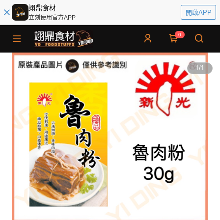
翊鼎食材
開啟APP
立刻使用官方APP
0
1
/
1