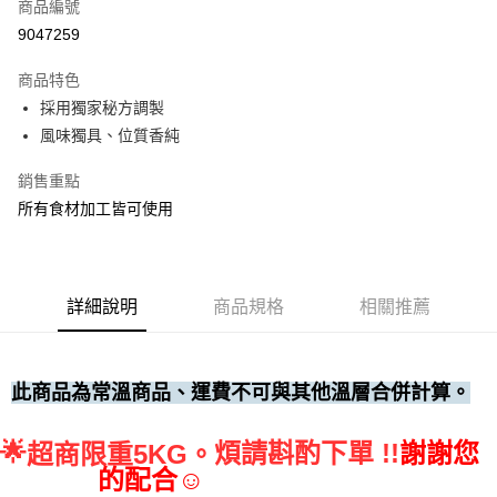
商品編號
• 付款後全家取貨
9047259
每筆NT$60，滿NT$699(含以上)免運費
商品特色
• 付款後7-11取貨
採用獨家秘方調製
每筆NT$60，滿NT$699(含以上)免運費
風味獨具、位質香純
(請點開選項勾選)
銷售重點
每筆NT$250
所有食材加工皆可使用
詳細說明
商品規格
相關推薦
此商品為常溫商品、運費不可與其他溫層合併計算。
🌟
煩請斟酌下單 !!
謝謝您
超商限重5KG。
的配合☺