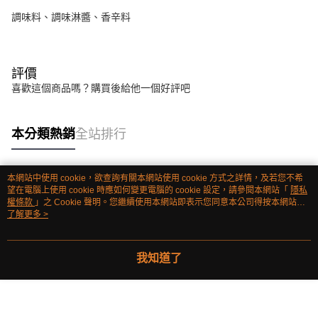
調味料、調味淋醬、香辛料
評價
喜歡這個商品嗎？購買後給他一個好評吧
本分類熱銷
全站排行
本網站中使用 cookie，欲查詢有關本網站使用 cookie 方式之詳情，及若您不希
熱門標籤
望在電腦上使用 cookie 時應如何變更電腦的 cookie 設定，請參閱本網站「
隱私
權條款
」之 Cookie 聲明。您繼續使用本網站即表示您同意本公司得按本網站使
用條款之 Cookie 聲明使用 cookie。
了解更多 >
我知道了