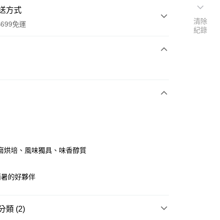
送方式
清除
699免運
紀錄
次付款
全家取貨
0，滿NT$699(含以上)免運費
磨烘培、風味獨具、味香醇質
-11取貨
消暑的好夥伴
0，滿NT$699(含以上)免運費
項勾選)
類 (2)
50