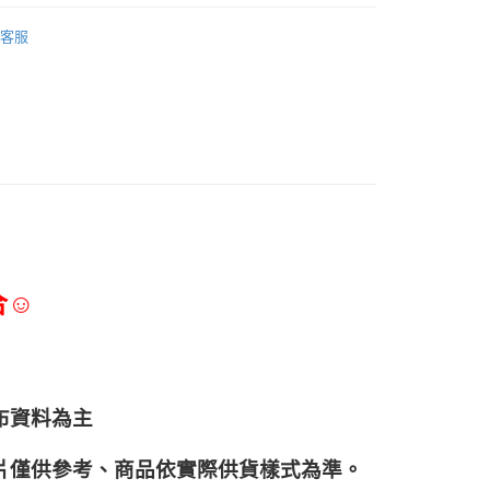
調味淋醬、香辛料
客服
原料專區
合☺
布資料為主
片僅供參考、商品依實際供貨樣式為準。