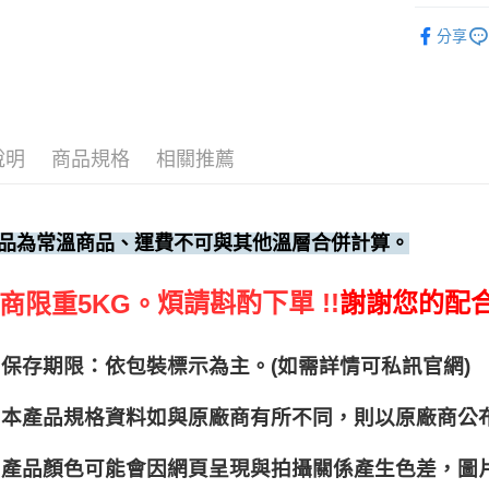
調味料、
分享
飲料冰品
說明
商品規格
相關推薦
品為常溫商品、運費不可與其他溫層合併計算。
煩請斟酌下單 !!
謝謝您的配
商限重5KG。
保存期限：依包裝標示為主。(如需詳情可私訊官網)
本產品規格資料如與原廠商有所不同，則以原廠商公
產品顏色可能會因網頁呈現與拍攝關係產生色差，圖