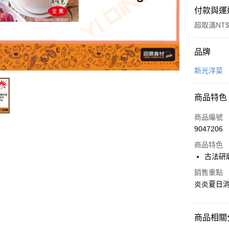
付款與運
超取滿NT$
付款方式
品牌
信用卡一
新光洋菜
Apple Pay
商品特色
商品編號
運送方式
9047206
• 付款後
商品特色
每筆NT$6
古法研
銷售重點
• 付款後7
炎炎夏日
每筆NT$6
(請點開選
商品相關分
每筆NT$2