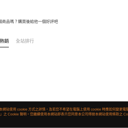
個商品嗎？購買後給他一個好評吧
熱銷
全站排行
本網站使用 cookie 方式之詳情，及若您不希望在電腦上使用 cookie 時應如何變更電腦的
」之 Cookie 聲明。您繼續使用本網站即表示您同意本公司得按本網站使用條款之 Coo
關於我們
客服資訊
品牌故事
購物說明