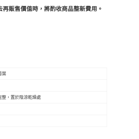
再販售價值時，將酌收商品整﻿新費用。
菊葉
完整，置於陰涼乾燥處