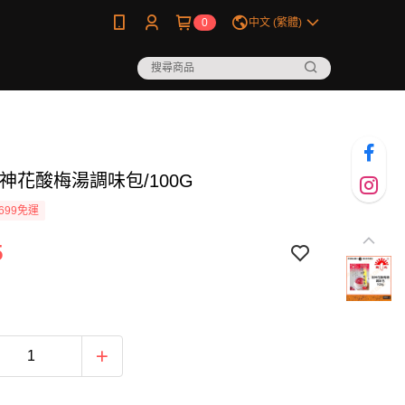
0
中文 (繁體)
神花酸梅湯調味包/100G
699免運
5