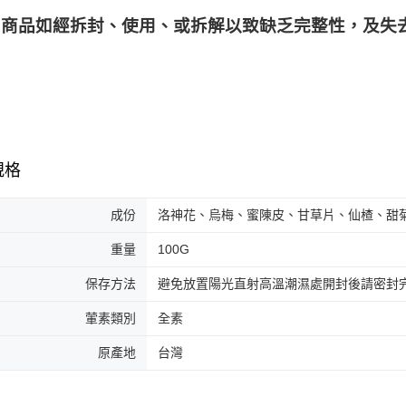
商品如經拆封、使用、或拆解以致缺乏完整性，及失去
規格
成份
洛神花、烏梅、蜜陳皮、甘草片、仙楂、甜
重量
100G
保存方法
避免放置陽光直射高溫潮濕處開封後請密封
葷素類別
全素
原產地
台灣