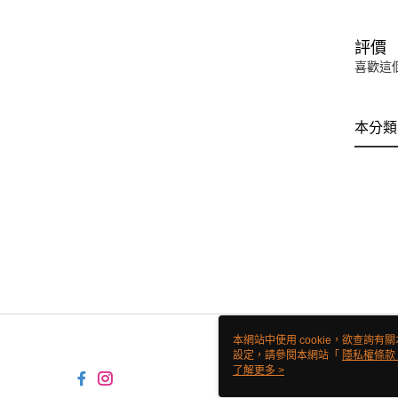
評價
喜歡這
本分類
本網站中使用 cookie，欲查詢有關
設定，請參閱本網站「
隱私權條款
使用 cookie。
了解更多 >