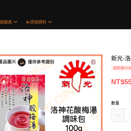
烘焙器具
💫烘焙原料
新光-洛
超取滿NT$
NT$5
數量