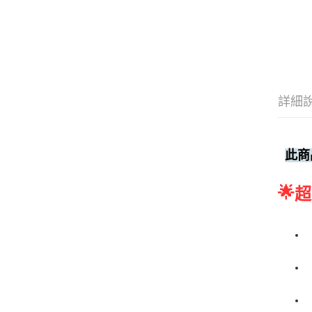
詳細
此商
🌟
超