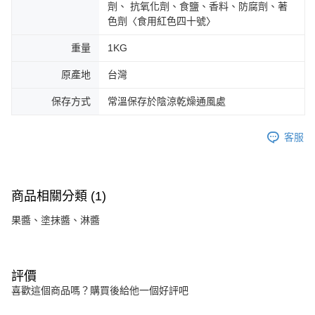
劑、 抗氧化劑、食鹽、香料、防腐劑、著
色劑〈食用紅色四十號〉
重量
1KG
原產地
台灣
保存方式
常溫保存於陰涼乾燥通風處
客服
商品相關分類 (1)
果醬、塗抹醬、淋醬
評價
喜歡這個商品嗎？購買後給他一個好評吧