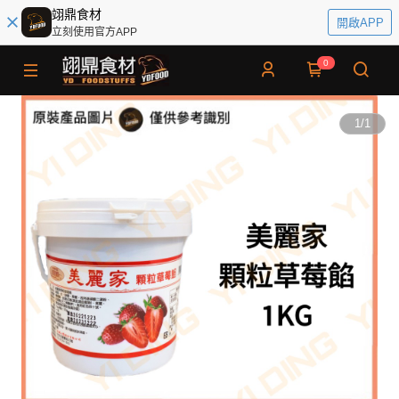
翊鼎食材
開啟APP
立刻使用官方APP
0
1
/
1