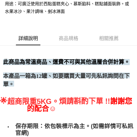
用途：可廣泛使用於西點蛋糕夾心、慕斯餡料、糕點鋪面裝飾。或
• 付款後全家取貨
水果冰沙、果汁調味、剉冰淋面
每筆NT$60，滿NT$699(含以上)免運費
• 付款後7-11取貨
每筆NT$60，滿NT$699(含以上)免運費
詳細說明
商品規格
相關推薦
(請點開選項勾選)
每筆NT$250
此商品為常溫商品、運費不可與其他溫層合併計算。
、如要購買大量可先私訊詢問在下
本產品一箱為12罐
單。
🌟
煩請斟酌下單 !!
謝謝您
超商限重5KG。
的配合☺
保存期限：依包裝標示為主。(如需詳情可私訊
官網)