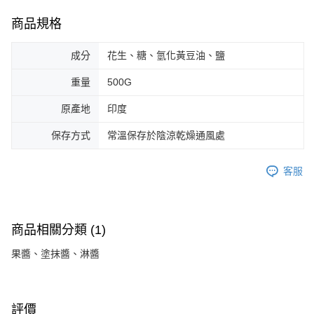
商品規格
成分
花生、糖、氫化黃豆油、鹽
重量
500G
原產地
印度
保存方式
常溫保存於陰涼乾燥通風處
客服
商品相關分類 (1)
果醬、塗抹醬、淋醬
評價