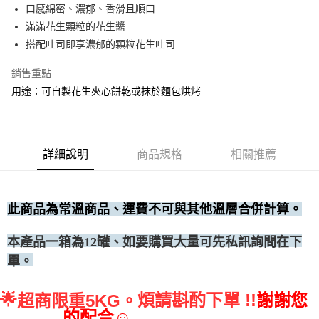
口感綿密、濃郁、香滑且順口
• 付款後全家取貨
滿滿花生顆粒的花生醬
每筆NT$60，滿NT$699(含以上)免運費
搭配吐司即享濃郁的顆粒花生吐司
• 付款後7-11取貨
銷售重點
每筆NT$60，滿NT$699(含以上)免運費
用途：可自製花生夾心餅乾或抹於麵包烘烤
(請點開選項勾選)
每筆NT$250
詳細說明
商品規格
相關推薦
此商品為常溫商品、運費不可與其他溫層合併計算。
、如要購買大量可先私訊詢問在下
本產品一箱為12罐
單。
🌟
煩請斟酌下單 !!
謝謝您
超商限重5KG。
的配合☺