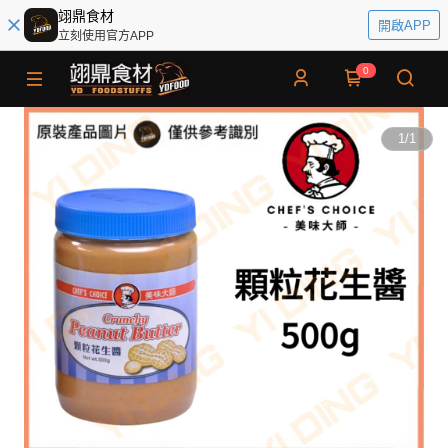
翊鼎食材
開啟APP
立刻使用官方APP
0
1
/
1