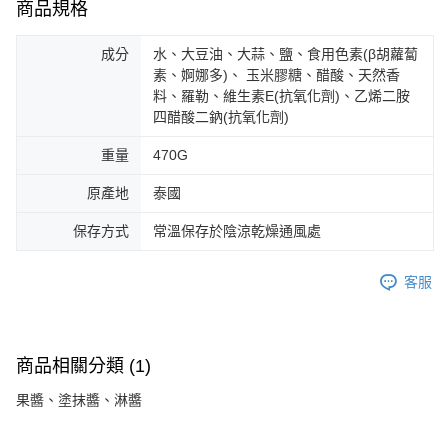
商品規格
成分
水、大豆油、大蒜、鹽、食用色素(β胡蘿蔔
素、婀娜多)、 玉米膠糖、醋酸、天然香
料、羅勒、維生素E(抗氧化劑)、乙烯二胺
四醋酸二鈉(抗氧化劑)
重量
470G
原產地
泰國
保存方式
常溫保存於陰涼乾燥通風處
客服
商品相關分類 (1)
果醬、塗抹醬、淋醬