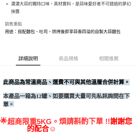
濃濃大蒜的獨特口味，真材實料，是蒜味愛好者不可錯過的夢幻
• 付款後全家取貨
抹醬
每筆NT$60，滿NT$699(含以上)免運費
銷售重點
• 付款後7-11取貨
用途：搭配麵包、吐司，烘烤後即享蒜香四溢的自製大蒜麵包
每筆NT$60，滿NT$699(含以上)免運費
(請點開選項勾選)
每筆NT$250
詳細說明
商品規格
相關推薦
此商品為常溫商品、運費不可與其他溫層合併計算。
、如要購買大量可先私訊詢問在下
本產品一箱為12罐
單。
🌟
煩請斟酌下單 !!
謝謝您
超商限重5KG。
的配合☺