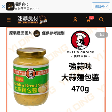
翊鼎食材
開啟APP
立刻使用官方APP
0
1
/
1