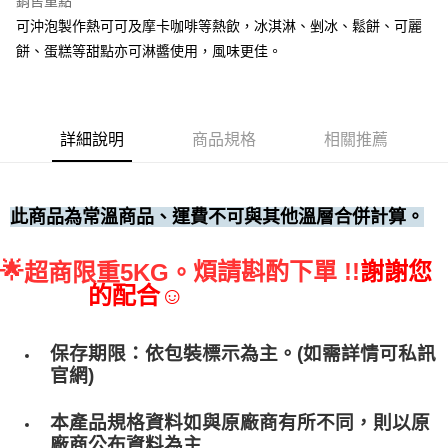
銷售重點
可沖泡製作熱可可及摩卡咖啡等熱飲，冰淇淋、剉冰、鬆餅、可麗
• 付款後全家取貨
餅、蛋糕等甜點亦可淋醬使用，風味更佳。
每筆NT$60，滿NT$699(含以上)免運費
• 付款後7-11取貨
每筆NT$60，滿NT$699(含以上)免運費
詳細說明
商品規格
相關推薦
(請點開選項勾選)
每筆NT$250
此商品為常溫商品、運費不可與其他溫層合併計算。
🌟
煩請斟酌下單 !!
謝謝您
超商限重5KG。
的配合☺
保存期限：依包裝標示為主。(如需詳情可私訊
官網)
本產品規格資料如與原廠商有所不同，則以原
廠商公布資料為主