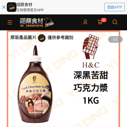
翊鼎食材
開啟APP
立刻使用官方APP
0
1
/
1