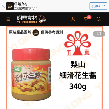
翊鼎食材
開啟APP
立刻使用官方APP
0
1
/
1