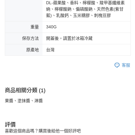
DL-蘋果酸、香料、檸檬酸、羧甲基纖維素
納、檸檬酸鈉、偏磷酸鈉、天然色素(紫甘
藍)、乳酸鈣、玉米糖膠、刺槐豆膠
重量
340G
保存方法
開蓋後，請置於冰箱冷藏
原產地
台灣
客服
商品相關分類 (1)
果醬、塗抹醬、淋醬
評價
喜歡這個商品嗎？購買後給他一個好評吧