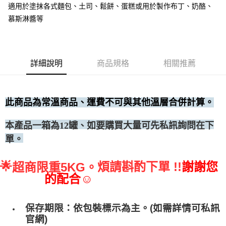
適用於塗抹各式麵包、土司、鬆餅、蛋糕或用於製作布丁、奶酪、
• 付款後全家取貨
慕斯淋醬等
每筆NT$60，滿NT$699(含以上)免運費
• 付款後7-11取貨
每筆NT$60，滿NT$699(含以上)免運費
詳細說明
商品規格
相關推薦
(請點開選項勾選)
每筆NT$250
此商品為常溫商品、運費不可與其他溫層合併計算。
、如要購買大量可先私訊詢問在下
本產品一箱為12罐
單。
🌟
煩請斟酌下單 !!
謝謝您
超商限重5KG。
的配合☺
保存期限：依包裝標示為主。(如需詳情可私訊
官網)