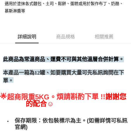
適用於塗抹各式麵包、土司、鬆餅、蛋糕或用於製作布丁、奶酪、
• 付款後全家取貨
慕斯淋醬等
每筆NT$60，滿NT$699(含以上)免運費
• 付款後7-11取貨
每筆NT$60，滿NT$699(含以上)免運費
詳細說明
商品規格
相關推薦
(請點開選項勾選)
每筆NT$250
此商品為常溫商品、運費不可與其他溫層合併計算。
、如要購買大量可先私訊詢問在下
本產品一箱為12罐
單。
🌟
煩請斟酌下單 !!
謝謝您
超商限重5KG。
的配合☺
保存期限：依包裝標示為主。(如需詳情可私訊
官網)