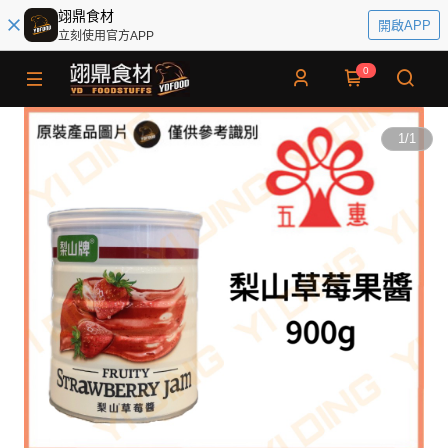
翊鼎食材
開啟APP
立刻使用官方APP
0
1
/
1