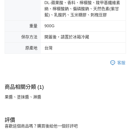
DL-蘋果酸、香料、檸檬酸、羧甲基纖維素
納、檸檬酸鈉、偏磷酸鈉、天然色素(紫甘
藍)、乳酸鈣、玉米糖膠、刺槐豆膠
重量
900G
保存方法
開蓋後，請置於冰箱冷藏
原產地
台灣
客服
商品相關分類 (1)
果醬、塗抹醬、淋醬
評價
喜歡這個商品嗎？購買後給他一個好評吧