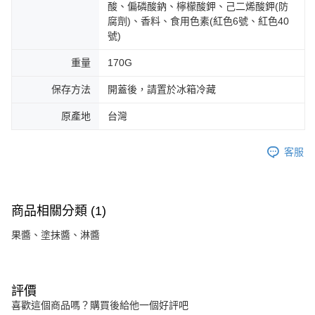
酸、偏磷酸鈉、檸檬酸鉀、己二烯酸鉀(防
腐劑)、香料、食用色素(紅色6號、紅色40
號)
重量
170G
保存方法
開蓋後，請置於冰箱冷藏
原產地
台灣
客服
商品相關分類 (1)
果醬、塗抹醬、淋醬
評價
喜歡這個商品嗎？購買後給他一個好評吧