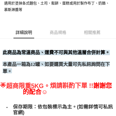
適用於塗抹各式麵包、土司、鬆餅、蛋糕或用於製作布丁、奶酪、
• 付款後全家取貨
慕斯淋醬等
每筆NT$60，滿NT$699(含以上)免運費
• 付款後7-11取貨
每筆NT$60，滿NT$699(含以上)免運費
詳細說明
商品規格
相關推薦
(請點開選項勾選)
每筆NT$250
此商品為常溫商品、運費不可與其他溫層合併計算。
、如要購買大量可先私訊詢問在下
本產品一箱為12罐
單。
🌟
煩請斟酌下單 !!
謝謝您
超商限重5KG。
的配合☺
保存期限：依包裝標示為主。(如需詳情可私訊
官網)