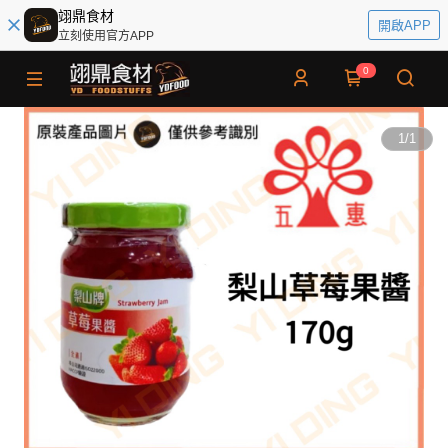
翊鼎食材
開啟APP
立刻使用官方APP
0
1
/
1