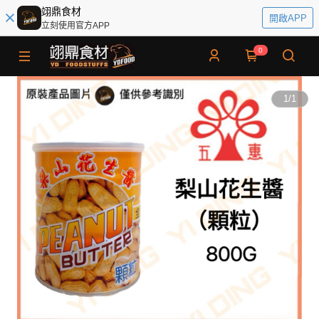
翊鼎食材
開啟APP
立刻使用官方APP
0
1
/
1