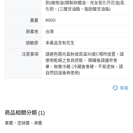
劑)植物油(精製棕櫚油、完全氫化芥花油)乳
化劑、(三酸甘油酯、脂肪酸甘油脂)
重量
800G
原產地
台灣
過敏原
本產品含有花生
注意事項
請避色陽光直射或高溫30度C場所放置。請
使用乾燥之食具挖取， 開罐後請儘早食
畢，無需冷藏 (冷藏後會硬，不易塗抹，請
自然回溫後再使用)
客服
商品相關分類 (1)
果醬、塗抹醬、淋醬