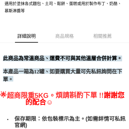
適用於塗抹各式麵包、土司、鬆餅、蛋糕或用於製作布丁、奶酪、
• 付款後全家取貨
慕斯淋醬等
每筆NT$60，滿NT$699(含以上)免運費
• 付款後7-11取貨
每筆NT$60，滿NT$699(含以上)免運費
詳細說明
商品規格
相關推薦
(請點開選項勾選)
每筆NT$250
此商品為常溫商品、運費不可與其他溫層合併計算。
、如要購買大量可先私訊詢問在下
本產品一箱為12罐
單。
🌟
煩請斟酌下單 !!
謝謝您
超商限重5KG。
的配合☺
保存期限：依包裝標示為主。(如需詳情可私訊
官網)