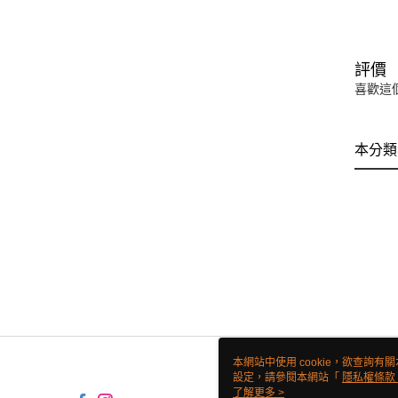
評價
喜歡這
本分類
本網站中使用 cookie，欲查詢有關
設定，請參閱本網站「
隱私權條款
使用 cookie。
了解更多 >