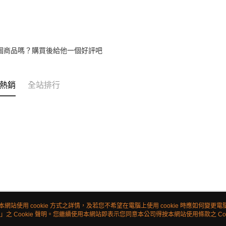
個商品嗎？購買後給他一個好評吧
熱銷
全站排行
本網站使用 cookie 方式之詳情，及若您不希望在電腦上使用 cookie 時應如何變更電腦的
」之 Cookie 聲明。您繼續使用本網站即表示您同意本公司得按本網站使用條款之 Coo
關於我們
客服資訊