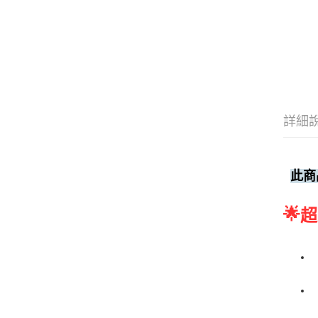
詳細
此商
🌟
超