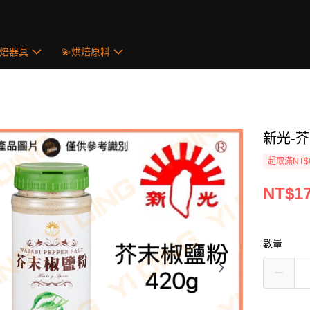
烘焙器具
💫烘焙原料
新光-芥
超取滿NT$
NT$1
數量