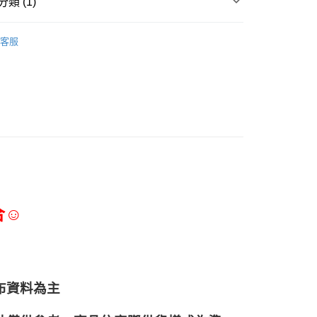
類 (1)
調味淋醬、香辛料
客服
合☺
布資料為主