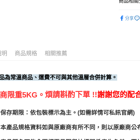
商品相關分
調味料、
分享
說明
商品規格
相關推薦
品為常溫商品、運費不可與其他溫層合併計算。
煩請斟酌下單 !!
謝謝您的配
商限重5KG。
保存期限：依包裝標示為主。(如需詳情可私訊官網)
本產品規格資料如與原廠商有所不同，則以原廠商公