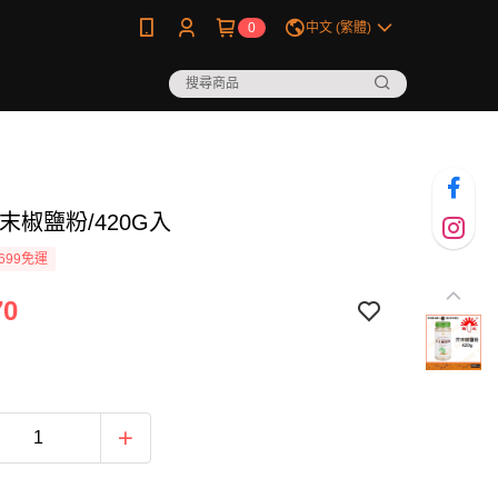
0
中文 (繁體)
末椒鹽粉/420G入
699免運
70