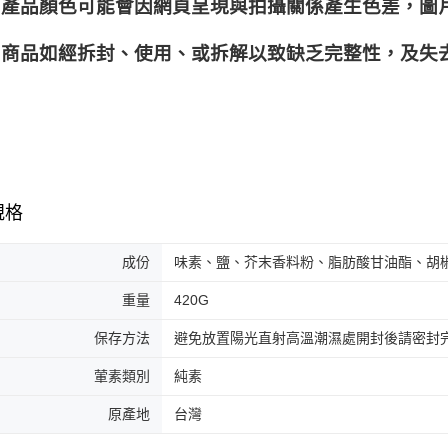
產品顏色可能會因網頁呈現與拍攝關係產生色差，圖
商品如經拆封、使用、或拆解以致缺乏完整性，及失去
規格
成份
味素、鹽、芥末香料粉、脂肪酸甘油酯、胡
重量
420G
保存方法
避免放置陽光直射高溫潮濕處開封後請密封
葷素類別
純素
原產地
台灣