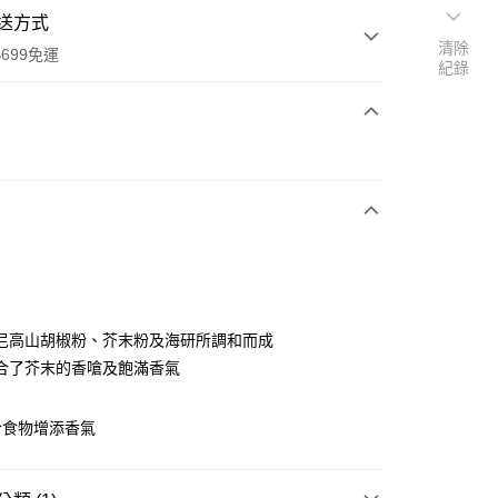
送方式
清除
699免運
紀錄
次付款
全家取貨
0，滿NT$699(含以上)免運費
尼高山胡椒粉、芥末粉及海研所調和而成
合了芥末的香嗆及飽滿香氣
-11取貨
0，滿NT$699(含以上)免運費
於食物增添香氣
項勾選)
50