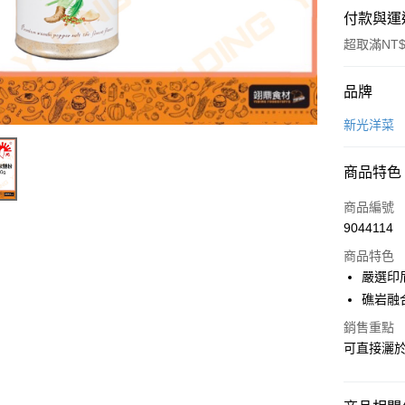
付款與運
超取滿NT$
付款方式
品牌
信用卡一
新光洋菜
Apple Pay
商品特色
商品編號
運送方式
9044114
• 付款後
商品特色
每筆NT$6
嚴選印
礁岩融
• 付款後7
銷售重點
每筆NT$6
可直接灑
(請點開選
每筆NT$2