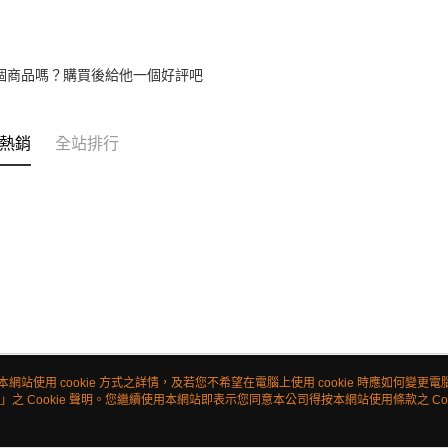
個商品嗎？購買後給他一個好評吧
熱銷
全站排行
本網站使用 cookie 方式之詳情，及若您不希望在電腦上使用 cookie 時應如何變更電腦的
」之 Cookie 聲明。您繼續使用本網站即表示您同意本公司得按本網站使用條款之 Coo
關於我們
客服資訊
品牌故事
購物說明