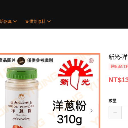
烘焙器具
💫烘焙原料
新光-洋
超取滿NT$
NT$1
數量