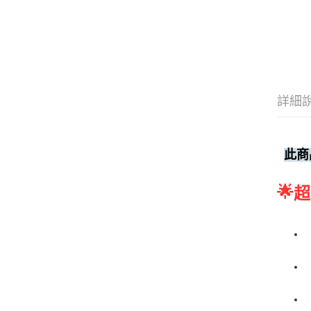
詳細
此商
🌟
超