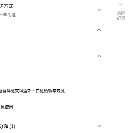
送方式
清除
699免運
紀錄
次付款
全家取貨
0，滿NT$699(含以上)免運費
新鮮洋蔥來得濃郁、口感微微辛辣感
-11取貨
香氣使用
0，滿NT$699(含以上)免運費
項勾選)
類 (1)
50