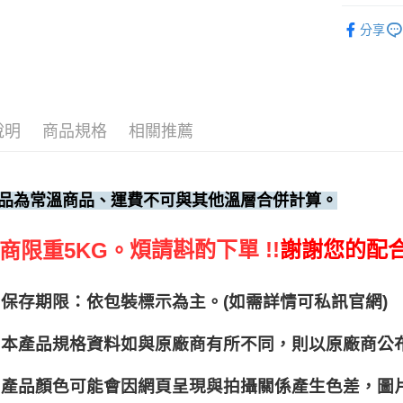
調味料、
分享
說明
商品規格
相關推薦
品為常溫商品、運費不可與其他溫層合併計算。
煩請斟酌下單 !!
謝謝您的配
商限重5KG。
保存期限：依包裝標示為主。(如需詳情可私訊官網)
本產品規格資料如與原廠商有所不同，則以原廠商公
產品顏色可能會因網頁呈現與拍攝關係產生色差，圖