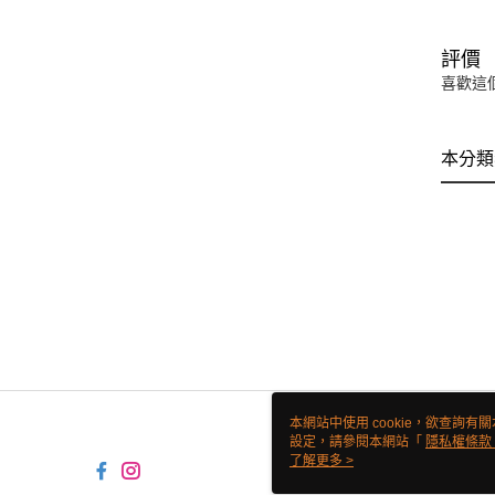
評價
喜歡這
本分類
本網站中使用 cookie，欲查詢有關
設定，請參閱本網站「
隱私權條款
使用 cookie。
了解更多 >