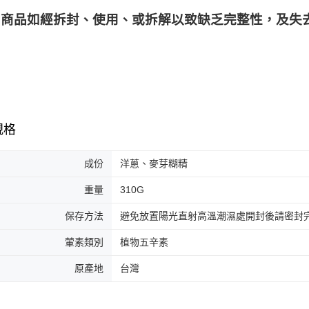
商品如經拆封、使用、或拆解以致缺乏完整性，及失去
規格
成份
洋蔥、麥芽糊精
重量
310G
保存方法
避免放置陽光直射高溫潮濕處開封後請密封
葷素類別
植物五辛素
原產地
台灣