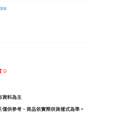
調味淋醬、香辛料
客服
合☺
布資料為主
片僅供參考、商品依實際供貨樣式為準。