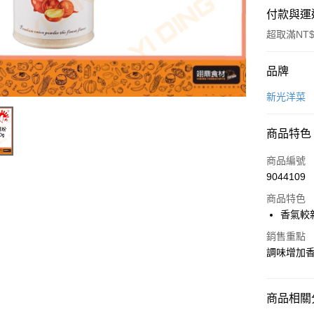
付款與運
超取滿NT$
付款方式
品牌
信用卡一
新光洋菜
Apple Pay
商品特色
商品編號
運送方式
9044109
• 付款後
商品特色
每筆NT$6
香氣較
銷售重點
• 付款後7
調味增加
每筆NT$6
(請點開選
商品相關分
每筆NT$2