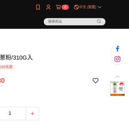
0
中文 (繁體)
蔥粉/310G入
699免運
30