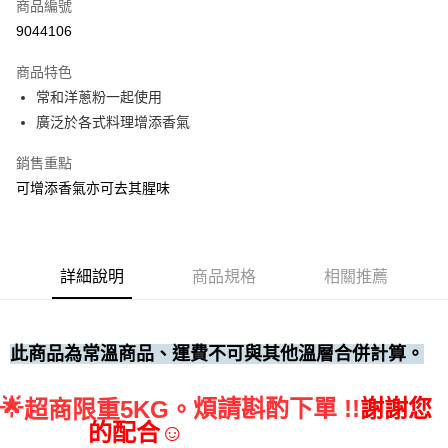
商品編號
• 付款後全家取貨
9044106
每筆NT$60，滿NT$699(含以上)免運費
商品特色
• 付款後7-11取貨
常和洋蔥粉一起使用
每筆NT$60，滿NT$699(含以上)免運費
廣泛於各式料理增添香氣
(請點開選項勾選)
銷售重點
每筆NT$250
可增添香氣亦可去其腥味
詳細說明
商品規格
相關推薦
此商品為常溫商品、運費不可與其他溫層合併計算。
🌟
煩請斟酌下單 !!
謝謝您
超商限重5KG。
的配合☺