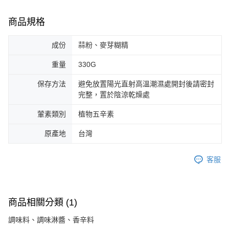
商品規格
成份
蒜粉、麥芽糊精
重量
330G
保存方法
避免放置陽光直射高溫潮濕處開封後請密封
完整，置於陰涼乾燥處
葷素類別
植物五辛素
原產地
台灣
客服
商品相關分類 (1)
調味料、調味淋醬、香辛料