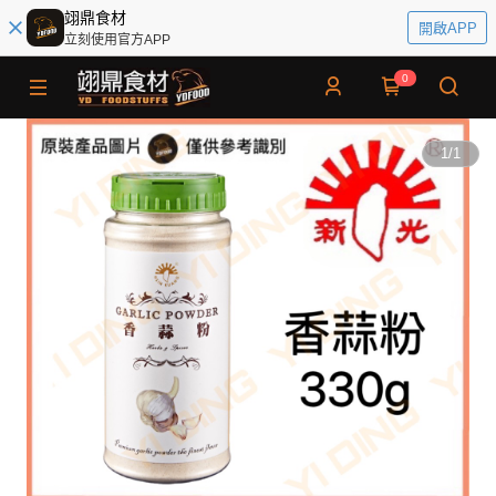
翊鼎食材
開啟APP
立刻使用官方APP
0
1
/
1