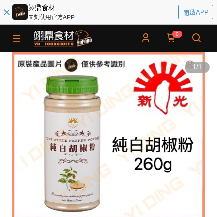
翊鼎食材
開啟APP
立刻使用官方APP
0
1
/
1