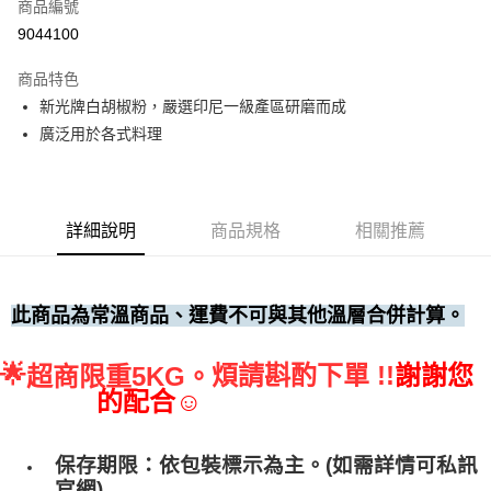
商品編號
• 付款後全家取貨
9044100
每筆NT$60，滿NT$699(含以上)免運費
商品特色
• 付款後7-11取貨
新光牌白胡椒粉，嚴選印尼一級產區研磨而成
每筆NT$60，滿NT$699(含以上)免運費
廣泛用於各式料理
(請點開選項勾選)
每筆NT$250
詳細說明
商品規格
相關推薦
此商品為常溫商品、運費不可與其他溫層合併計算。
🌟
煩請斟酌下單 !!
謝謝您
超商限重5KG。
的配合☺
保存期限：依包裝標示為主。(如需詳情可私訊
官網)