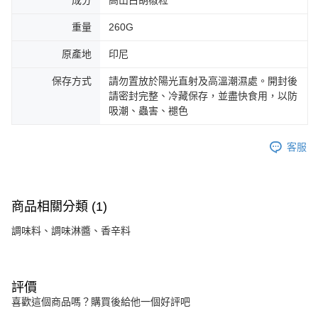
成分
高山白胡椒粒
重量
260G
原產地
印尼
保存方式
請勿置放於陽光直射及高溫潮濕處。開封後
請密封完整、冷藏保存，並盡快食用，以防
吸潮、蟲害、褪色
客服
商品相關分類 (1)
調味料、調味淋醬、香辛料
評價
喜歡這個商品嗎？購買後給他一個好評吧