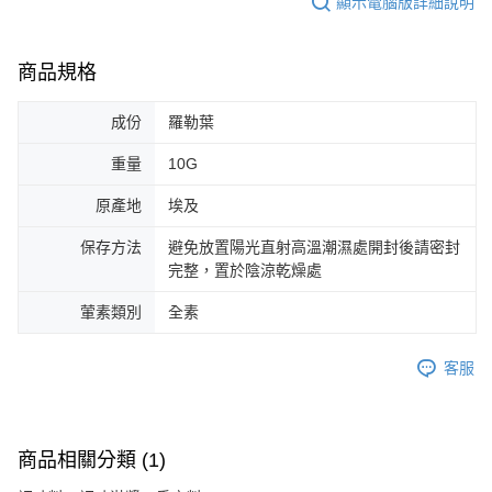
顯示電腦版詳細說明
商品規格
成份
羅勒葉
重量
10G
原產地
埃及
保存方法
避免放置陽光直射高溫潮濕處開封後請密封
完整，置於陰涼乾燥處
葷素類別
全素
客服
商品相關分類 (1)