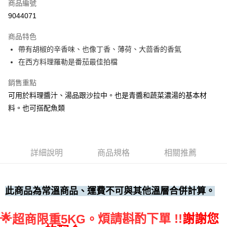
商品編號
• 付款後全家取貨
9044071
每筆NT$60，滿NT$699(含以上)免運費
商品特色
• 付款後7-11取貨
帶有胡椒的辛香味、也像丁香、薄荷、大茴香的香氣
每筆NT$60，滿NT$699(含以上)免運費
在西方料理羅勒是番茄最佳拍檔
(請點開選項勾選)
銷售重點
每筆NT$250
可用於料理醬汁、湯品跟沙拉中。也是青醬和蔬菜濃湯的基本材
料。也可搭配魚類
詳細說明
商品規格
相關推薦
此商品為常溫商品、運費不可與其他溫層合併計算。
🌟
煩請斟酌下單 !!
謝謝您
超商限重5KG。