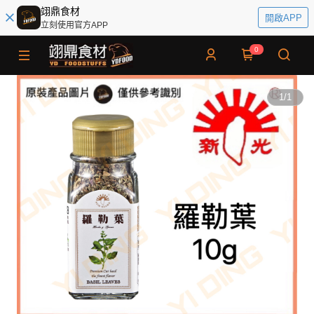
翊鼎食材
開啟APP
立刻使用官方APP
0
1
/
1