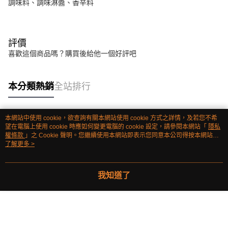
調味料、調味淋醬、香辛料
評價
喜歡這個商品嗎？購買後給他一個好評吧
本分類熱銷
全站排行
本網站中使用 cookie，欲查詢有關本網站使用 cookie 方式之詳情，及若您不希
熱門標籤
望在電腦上使用 cookie 時應如何變更電腦的 cookie 設定，請參閱本網站「
隱私
權條款
」之 Cookie 聲明。您繼續使用本網站即表示您同意本公司得按本網站使
用條款之 Cookie 聲明使用 cookie。
了解更多 >
我知道了