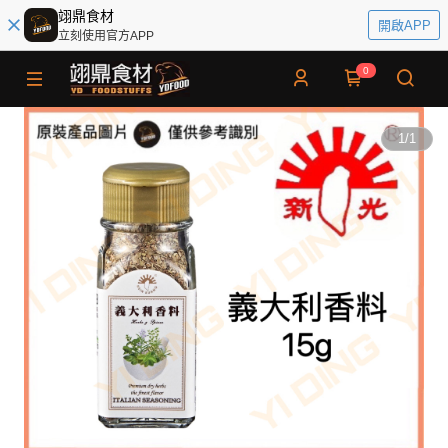
翊鼎食材
開啟APP
立刻使用官方APP
0
1
/
1