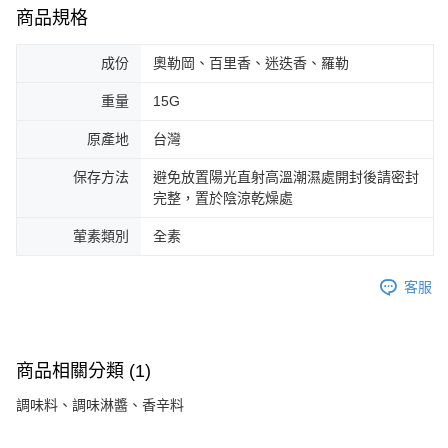
商品規格
成份
奧勒岡、百里香、迷迭香、羅勒
重量
15G
原產地
台灣
保存方法
避免放置陽光直射高溫潮濕處開封後請密封
完整，置於陰涼乾燥處
葷素類別
全素
客服
商品相關分類 (1)
調味料、調味淋醬、香辛料