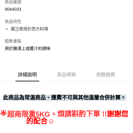
商品編號
• 付款後全家取貨
9044033
每筆NT$60，滿NT$699(含以上)免運費
商品特色
• 付款後7-11取貨
廣泛使用於西方料理
每筆NT$60，滿NT$699(含以上)免運費
銷售重點
(請點開選項勾選)
用於醃漬上或醬汁的調味
每筆NT$250
詳細說明
商品規格
相關推薦
此商品為常溫商品、運費不可與其他溫層合併計算。
🌟
煩請斟酌下單 !!
謝謝您
超商限重5KG。
的配合☺