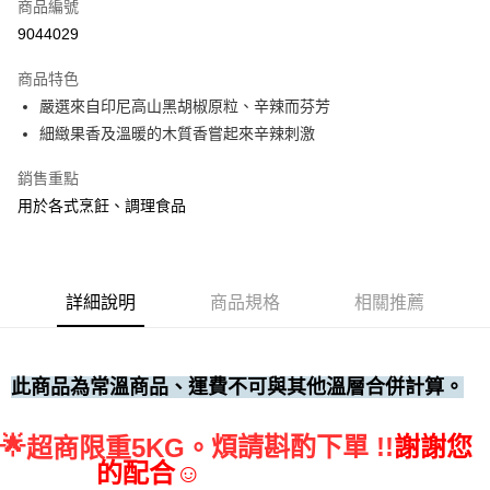
商品編號
• 付款後全家取貨
9044029
每筆NT$60，滿NT$699(含以上)免運費
商品特色
• 付款後7-11取貨
嚴選來自印尼高山黑胡椒原粒、辛辣而芬芳
每筆NT$60，滿NT$699(含以上)免運費
細緻果香及溫暖的木質香嘗起來辛辣刺激
(請點開選項勾選)
銷售重點
每筆NT$250
用於各式烹飪、調理食品
詳細說明
商品規格
相關推薦
此商品為常溫商品、運費不可與其他溫層合併計算。
🌟
煩請斟酌下單 !!
謝謝您
超商限重5KG。
的配合☺