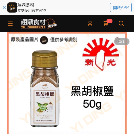
翊鼎食材
開啟APP
立刻使用官方APP
0
1
/
1