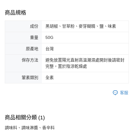
商品規格
成份
黑胡椒、甘草粉、麥芽糊精、鹽、味素
重量
50G
原產地
台灣
保存方法
避免放置陽光直射高溫潮濕處開封後請密封
完整，置於陰涼乾燥處
葷素類別
全素
客服
商品相關分類 (1)
調味料、調味淋醬、香辛料