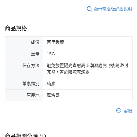
顯示電腦版詳細說明
商品規格
成份
百里香葉
重量
15G
保存方法
避免放置陽光直射高溫潮濕處開封後請密封
完整，置於陰涼乾燥處
葷素類別
純素
原產地
摩洛哥
客服
商品相關分類 (1)