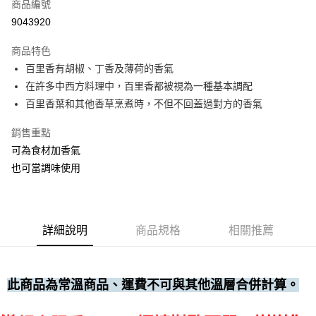
商品編號
• 付款後全家取貨
9043920
每筆NT$60，滿NT$699(含以上)免運費
商品特色
• 付款後7-11取貨
百里香有胡椒、丁香及薄荷的香氣
每筆NT$60，滿NT$699(含以上)免運費
在許多中西方料理中，百里香都被視為一種基本調配
(請點開選項勾選)
百里香葉和其他香草烹煮時，不但不回蓋過對方的香氣
每筆NT$250
銷售重點
可為食材加香氣
也可當調味使用
詳細說明
商品規格
相關推薦
此商品為常溫商品、運費不可與其他溫層合併計算。