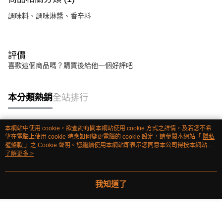
調味料、調味淋醬、香辛料
評價
喜歡這個商品嗎？購買後給他一個好評吧
本分類熱銷
全站排行
本網站中使用 cookie，欲查詢有關本網站使用 cookie 方式之詳情，及若您不希
熱門標籤
望在電腦上使用 cookie 時應如何變更電腦的 cookie 設定，請參閱本網站「
隱私
權條款
」之 Cookie 聲明。您繼續使用本網站即表示您同意本公司得按本網站使
用條款之 Cookie 聲明使用 cookie。
了解更多 >
我知道了