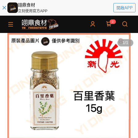
翊鼎食材
開啟APP
立刻使用官方APP
0
1
/
1