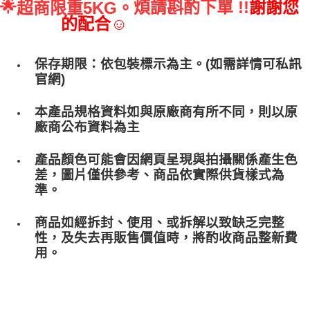
🌟
煩請斟酌下單 !!
謝謝您
超商限重5KG。
的配合☺
保存期限：依包裝標示為主。(如需詳情可私訊
官網)
本產品規格資料如與原廠商有所不同，則以原
廠商公布資料為主
產品顏色可能會因網頁呈現與拍攝關係產生色
差，圖片僅供參考、商品依實際供貨樣式為
準。
商品如經拆封、使用、或拆解以致缺乏完整
性，及失去再販售價值時，將酌收商品整﻿新費
用。