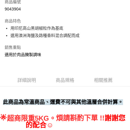
商品編號
• 付款後全家取貨
9043904
每筆NT$60，滿NT$699(含以上)免運費
商品特色
• 付款後7-11取貨
用印尼高山黑胡椒粒作為基底
每筆NT$60，滿NT$699(含以上)免運費
選用澳洲海鹽及路種香料混合調配而成
(請點開選項勾選)
銷售重點
每筆NT$250
適用於肉品醃製調味
詳細說明
商品規格
相關推薦
此商品為常溫商品、運費不可與其他溫層合併計算。
🌟
煩請斟酌下單 !!
謝謝您
超商限重5KG。
的配合☺