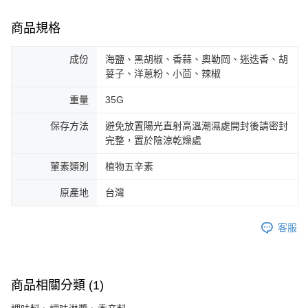
商品規格
成份
海鹽、黑胡椒、香蒜、奧勒岡、迷迭香、胡
荽子、洋蔥粉、小茴、辣椒
重量
35G
保存方法
避免放置陽光直射高溫潮濕處開封後請密封
完整，置於陰涼乾燥處
葷素類別
植物五辛素
原產地
台灣
客服
商品相關分類 (1)