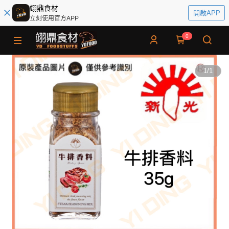
翊鼎食材
開啟APP
立刻使用官方APP
0
1
/
1