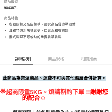
商品編號
• 付款後全家取貨
9043871
每筆NT$60，滿NT$699(含以上)免運費
商品特色
• 付款後7-11取貨
奧勒岡葉又名皮薩草，嚴選高品質奧勒岡葉
每筆NT$60，滿NT$699(含以上)免運費
具獨特強烈味覺感受，口感溫和有餘韻
(請點開選項勾選)
義式料理不可或缺的重要香草香料
每筆NT$250
詳細說明
商品規格
相關推薦
此商品為常溫商品、運費不可與其他溫層合併計算。
🌟
煩請斟酌下單 !!
謝謝您
超商限重5KG。
的配合☺