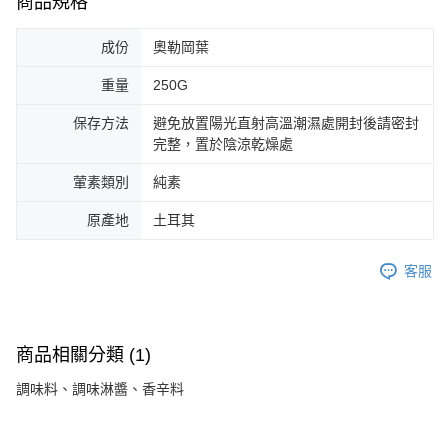
商品規格
成份
奧勒岡葉
重量
250G
保存方法
避免放置陽光直射高溫潮濕處開封後請密封
完整，置於陰涼乾燥處
葷素類別
純素
原產地
土耳其
客服
商品相關分類 (1)
調味料、調味淋醬、香辛料