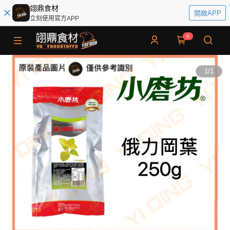
翊鼎食材
開啟APP
立刻使用官方APP
0
1
/
1