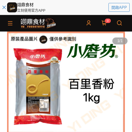
翊鼎食材
開啟APP
立刻使用官方APP
0
1
/
1