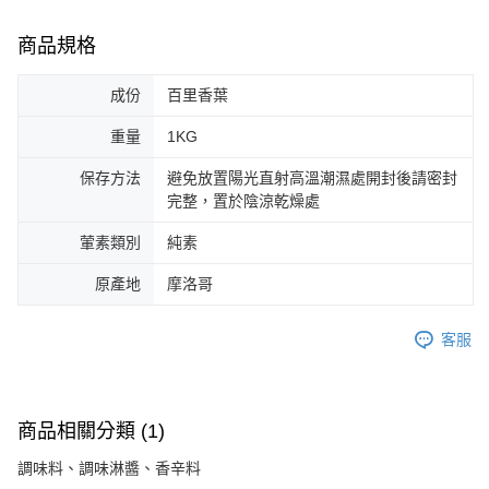
商品規格
成份
百里香葉
重量
1KG
保存方法
避免放置陽光直射高溫潮濕處開封後請密封
完整，置於陰涼乾燥處
葷素類別
純素
原產地
摩洛哥
客服
商品相關分類 (1)
調味料、調味淋醬、香辛料