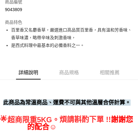
商品編號
• 付款後全家取貨
9043809
每筆NT$60，滿NT$699(含以上)免運費
商品特色
• 付款後7-11取貨
百里香又名麝香草，嚴選進口高品質百里香，具有溫和芳香味、
每筆NT$60，滿NT$699(含以上)免運費
香草味濃，略帶辛味及刺激香味，
(請點開選項勾選)
是西式料理中最基本的必備香料之一。
每筆NT$250
詳細說明
商品規格
相關推薦
此商品為常溫商品、運費不可與其他溫層合併計算。
🌟
煩請斟酌下單 !!
謝謝您
超商限重5KG。
的配合☺