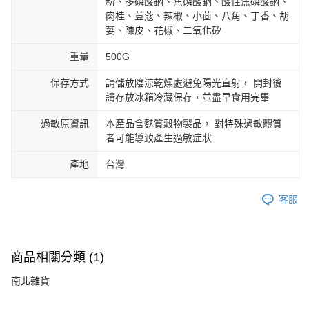
粉、多磷酸鈉、焦磷酸鈉、酸性焦磷酸鈉、
肉桂、荳蔻、辣椒、小茴、八角、丁香、胡
荽、陳皮、花椒、二氧化矽
重量
500G
保存方式
請儲放陰涼乾燥處避免陽光直射， 開封後
請存放冰箱冷藏保存，並盡早食用完畢
過敏原資訊
本產品含麩質穀物製品， 對特殊過敏體質
者可能導致產生過敏症狀
產地
台灣
客服
商品相關分類 (1)
南北雜貨