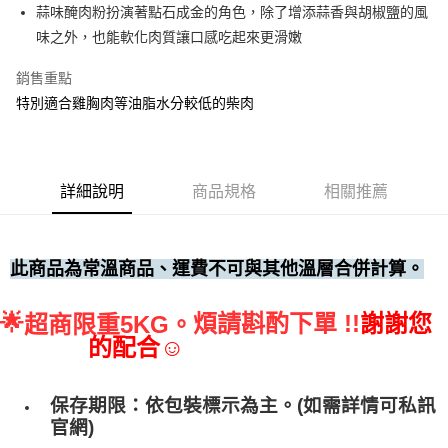
蒜味醃肉粉扮演著點石成金的角色，除了增添蒜香與胡椒鹽的風
• 付款後全家取貨
味之外，也能軟化肉質讓口感吃起來更滑嫩
每筆NT$60，滿NT$699(含以上)免運費
銷售重點
• 付款後7-11取貨
特別適合雞胸肉等油脂水分較低的柴肉
每筆NT$60，滿NT$699(含以上)免運費
(請點開選項勾選)
每筆NT$250
詳細說明
商品規格
相關推薦
此商品為常溫商品、運費不可與其他溫層合併計算。
🌟
煩請斟酌下單 !!
謝謝您
超商限重5KG。
的配合☺
保存期限：依包裝標示為主。(如需詳情可私訊
官網)