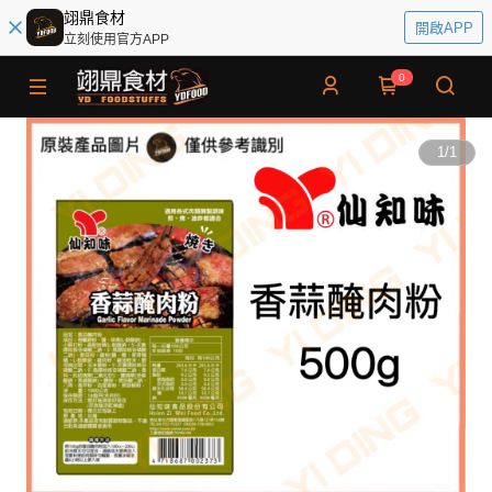
翊鼎食材
開啟APP
立刻使用官方APP
0
1
/
1